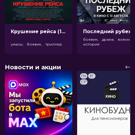
Крушение рейса (18+)
Посл
боевик, драма, военный
ужасы, боевик, триллер
история
Новости и акции