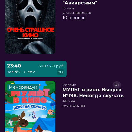
"Авиарежим"
13 мин
ужасы, комедия
10 отзывов
23:40
500 / 550 руб.
Зал №2 - Classic
2D
Россия
0+
Меморандум
МУЛЬТ в кино. Выпуск
№198. Некогда скучать
46 мин
мультфильм