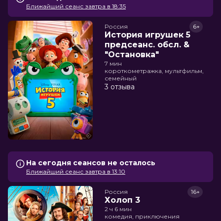
Ближайший сеанс завтра в 18:35
Россия
6+
История игрушек 5
предсеанс. обсл. &
"Остановка"
7 мин
короткометражка, мультфильм,
семейный
3 отзыва
На сегодня сеансов не осталось
Ближайший сеанс завтра в 13:10
Россия
16+
Холоп 3
2 ч 6 мин
комедия, приключения