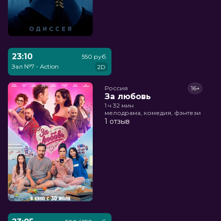
23:10
550 руб.
Зал №7 - Action
2D
Россия
16+
За любовь
1 ч 32 мин
мелодрама, комедия, фэнтези
1 отзыв