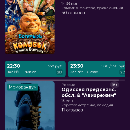
1 ч 56 мин
комедия, фэнтези, приключения
40 отзывов
22:30
23:30
550 руб.
500 / 550 руб.
Зал №6 - INvision
Зал №3 - Classic
2D
2D
Россия
18+
Меморандум
Одиссея предсеанс.
обсл. & "Авиарежим"
13 мин
короткометражка, комедия
11 отзывов