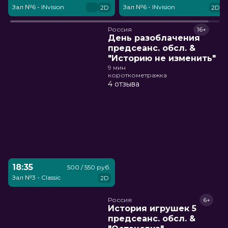
Зал №6 - INvision
Зал №6 - INvision
2D
2D
Россия
16+
День разоблачения
предсеанс. обсл. &
"Историю не изменить"
9 мин
короткометражка
4 отзыва
18:35
500 / 550 руб.
Зал №3 - Classic
2D
Россия
6+
История игрушек 5
предсеанс. обсл. &