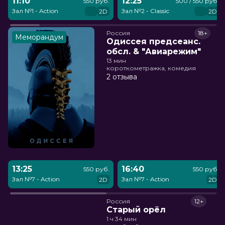
11:10
12:25
550 руб.
500 / 550 руб.
Зал №1 - Action
Зал №2 - Classic
2D
2D
Россия
18+
Меморандум
Одиссея предсеанс.
обсл. & "Авиарежим"
13 мин
короткометражка, комедия
2 отзыва
13:25
16:40
550 руб.
550 руб.
Зал №7 - Action
Зал №7 - Action
2D
2D
Россия
12+
Старый орёл
1 ч 34 мин