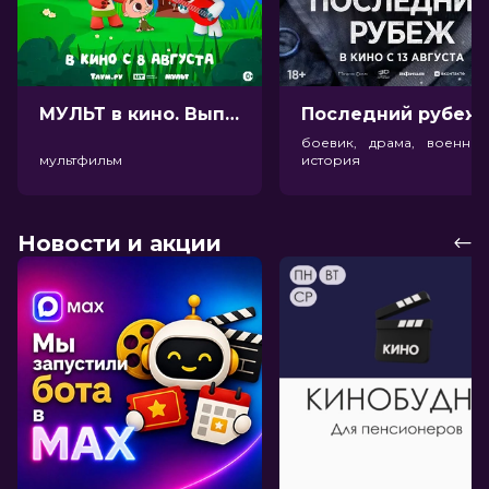
МУЛЬТ в кино. Выпуск №198. Некогда скучать (0+)
Посл
боевик, драма, военный
мультфильм
история
Новости и акции