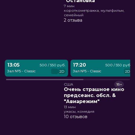
"Остановка"
7 мин
короткометражка, мультфильм,
семейный
2 отзыва
13:05
17:20
500 / 550 руб.
500 / 550 руб.
Зал №5 - Classic
Зал №5 - Classic
2D
2D
США
18+
Очень страшное кино
предсеанс. обсл. &
"Авиарежим"
13 мин
ужасы, комедия
10 отзывов