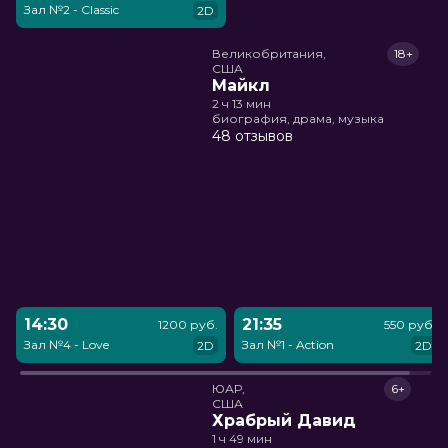
Зал №2 - Classic
2D
Великобритания,

18+
США
Майкл
2 ч 13 мин
биография, драма, музыка
48 отзывов
14:30
21:35
1200 руб.
550 руб.
Зал №4 - Love
Зал №1 - Action
2D
2D
ЮАР,

6+
США
Храбрый Давид
1 ч 49 мин