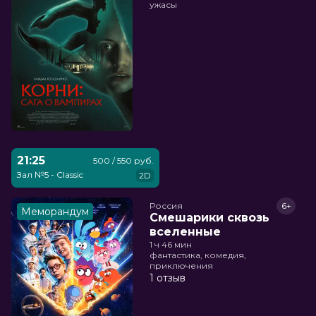
ужасы
21:25
500 / 550 руб.
Зал №5 - Classic
2D
Россия
6+
Меморандум
Смешарики сквозь
вселенные
1 ч 46 мин
фантастика, комедия,
приключения
1 отзыв