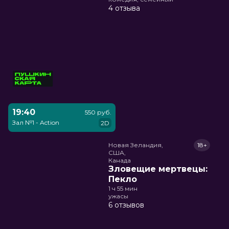
4 отзыва
19:40
550 руб.
Зал №1 - Action
2D
Новая Зеландия,

18+
США,

Канада
Зловещие мертвецы:
Пекло
1 ч 55 мин
ужасы
6 отзывов