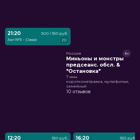
21:20
500 / 550 руб.
Зал №3 - Classic
2D
Россия
6+
Миньоны и монстры
предсеанс. обсл. &
"Остановка"
7 мин
короткометражка, мультфильм,
семейный
10 отзывов
12:20
16:20
550 руб.
550 руб.