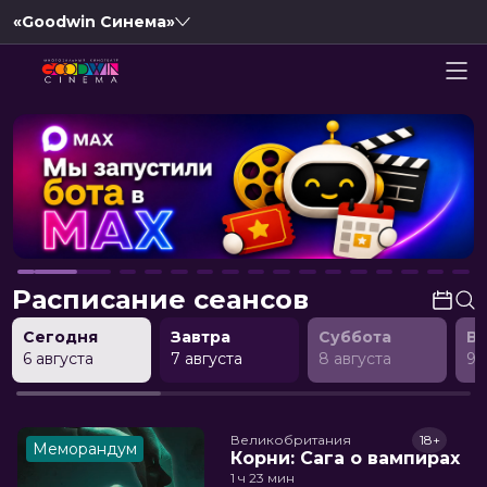
«Goodwin Синема»
Расписание сеансов
Сегодня
Завтра
Суббота
В
6 августа
7 августа
8 августа
9 
Великобритания
18+
Меморандум
Корни: Сага о вампирах
1 ч 23 мин