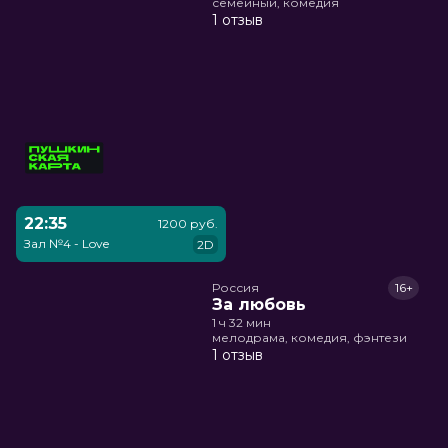
семейный, комедия
1 отзыв
22:35
1200 руб.
Зал №4 - Love
2D
Россия
16+
За любовь
1 ч 32 мин
мелодрама, комедия, фэнтези
1 отзыв