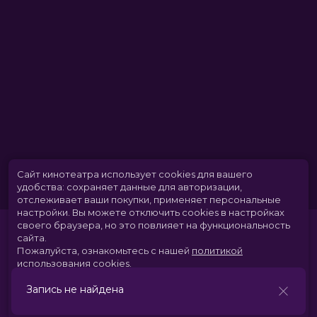
Длительность
1 ч 32 мин
В прокате
с 2 июля до 15 июля
Меморандум
до 8 июля
Сайт кинотеатра использует cookies для вашего
удобства: сохраняет данные для авторизации,
отслеживает ваши покупки, применяет персональные
настройки.
Вы можете отключить cookies в настройках
своего браузера, но это повлияет на функциональность
сайта.
Пожалуйста, ознакомьтесь с нашей
политикой
использования cookies
.
Запись не найдена
Принять
Расписание
Скоро в кино