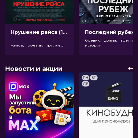
Крушение рейса (18+)
Посл
боевик, драма, военный
ужасы, боевик, триллер
история
Новости и акции