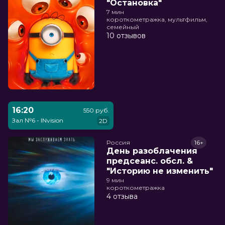
"Остановка"
7 мин
короткометражка, мультфильм,
семейный
10 отзывов
16:20
550 руб.
Зал №6 - INvision
2D
Россия
16+
День разоблачения
предсеанс. обсл. &
"Историю не изменить"
9 мин
короткометражка
4 отзыва