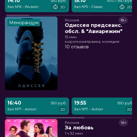
14:10
15:10
550 руб.
500 / 550 руб.
Зал №6 - INvision
Зал №5 - Classic
2D
2D
Россия
18+
Меморандум
Одиссея предсеанс.
обсл. & "Авиарежим"
13 мин
короткометражка, комедия
10 отзывов
16:40
19:55
550 руб.
550 руб.
Зал №7 - Action
Зал №7 - Action
2D
2D
Россия
16+
За любовь
1 ч 32 мин