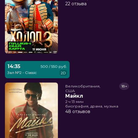
22 отзыва
14:35
500 / 550 руб.
Зал №2 - Classic
2D
Великобритания,

18+
США
Майкл
2 ч 13 мин
биография, драма, музыка
48 отзывов