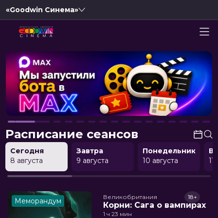
«Goodwin Синема»
Расписание сеансов
Сегодня
Завтра
Понедельник
В
8 августа
9 августа
10 августа
11
Великобритания
18+
Меморандум
Корни: Сага о вампирах
1 ч 23 мин