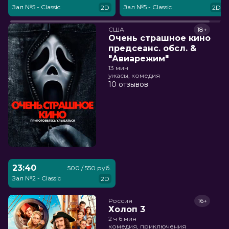
Зал №5 - Classic
Зал №5 - Classic
2D
2D
США
18+
Очень страшное кино
предсеанс. обсл. &
"Авиарежим"
13 мин
ужасы, комедия
10 отзывов
23:40
500 / 550 руб.
Зал №2 - Classic
2D
Россия
16+
Холоп 3
2 ч 6 мин
комедия, приключения