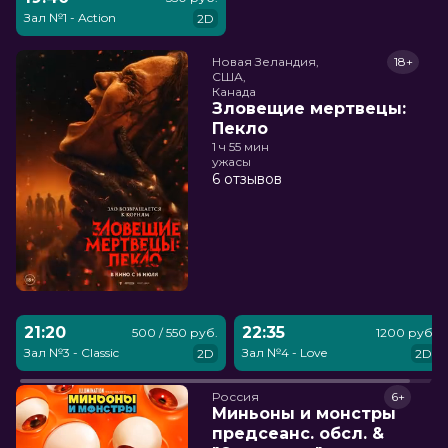
Зал №1 - Action
2D
Новая Зеландия,

18+
США,

Канада
Зловещие мертвецы:
Пекло
1 ч 55 мин
ужасы
6 отзывов
21:20
22:35
500 / 550 руб.
1200 руб.
Зал №3 - Classic
Зал №4 - Love
2D
2D
Россия
6+
Миньоны и монстры
предсеанс. обсл. &