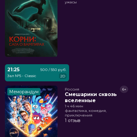
ужасы
21:25
500 / 550 руб.
Зал №5 - Classic
2D
Россия
6+
Меморандум
Смешарики сквозь
вселенные
1 ч 46 мин
фантастика, комедия,
приключения
1 отзыв