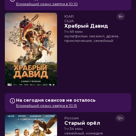
Ближайший сеанс завтра в 10:10
ЮАР,

6+
США
Храбрый Давид
1 ч 49 мин
мультфильм, мюзикл, драма,
приключения, семейный
На сегодня сеансов не осталось
Ближайший сеанс завтра в 10:15
Россия
12+
Старый орёл
1 ч 34 мин
семейный, комедия