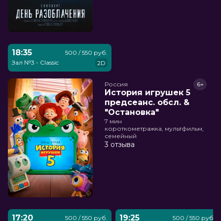
18:35
500 / 550 руб.
Зал №3 - Classic
2D
Россия
6+
История игрушек 5
предсеанс. обсл. &
"Остановка"
7 мин
короткометражка, мультфильм,
семейный
3 отзыва
17:20
19:25
500 / 550 руб.
500 / 550 руб.