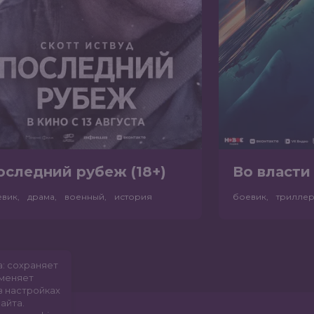
оследний рубеж (18+)
Во власти 
евик, драма, военный, история
боевик, трилле
а: сохраняет
именяет
в настройках
айта.