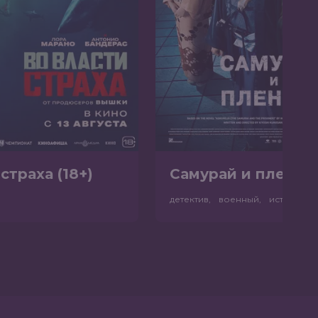
страха (18+)
Самурай и пленник
р
детектив, военный, история