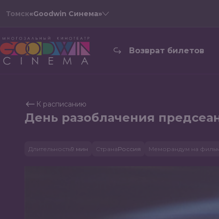
Томск
«Goodwin Синема»
Возврат билетов
К расписанию
День разоблачения предсеанс
Длительность
9 мин
Страна
Россия
Меморандум на филь