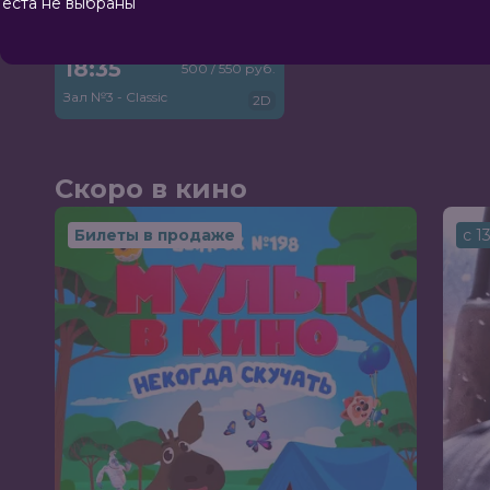
еста не выбраны
Среда
12 августа
18:35
500 / 550 руб.
Зал №3 - Classic
2D
Скоро в кино
Билеты в продаже
с 1