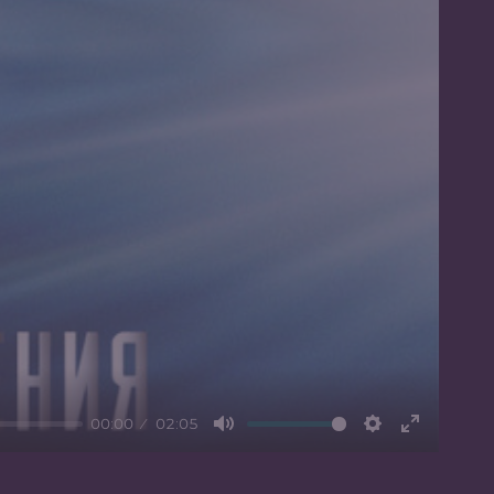
00:00
02:05
Mute
Settings
Enter
fullscree