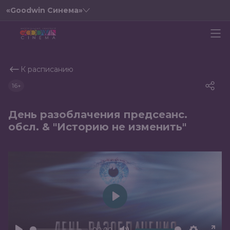
«Goodwin Синема»
К расписанию
16+
День разоблачения предсеанс.
обсл. & "Историю не изменить"
Play
00:00