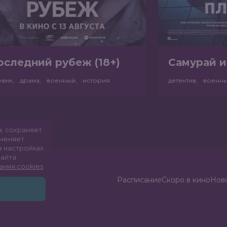
оследний рубеж (18+)
Самурай и
евик, драма, военный, история
детектив, военн
а: сохраняет
именяет
в настройках
айта.
ания cookies
.
Расписание
Скоро в кино
Ново