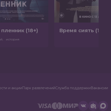
 пленник (18+)
Время сиять (12+)
ый, история
сти и акции
Парк развлечений
Служба поддержки
Вакансии