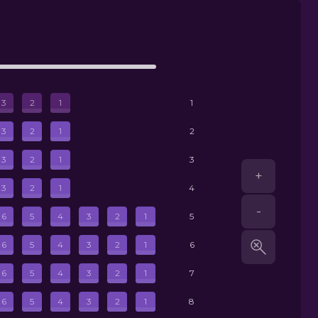
23.06.2026
23.06.2026
3
2
1
1
3
2
1
2
3
2
1
3
21.06.2026
+
3
2
1
4
-
6
5
4
3
2
1
5
6
5
4
3
2
1
6
6
5
4
3
2
1
7
6
5
4
3
2
1
8