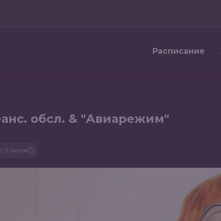
Расписание
анс. обсл. & "Авиарежим"
о 3 июля