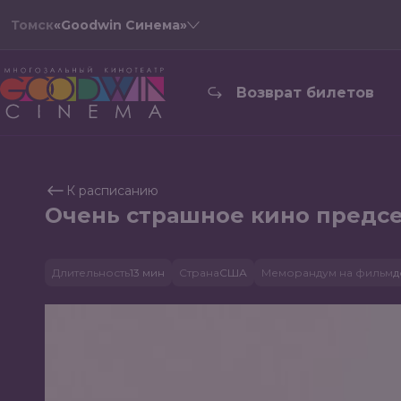
Томск
«Goodwin Синема»
Возврат билетов
К расписанию
Очень страшное кино предсе
Длительность
13 мин
Страна
США
Меморандум на фильм
д