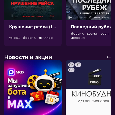
Крушение рейса (18+)
Посл
боевик, драма, военный
ужасы, боевик, триллер
история
Новости и акции