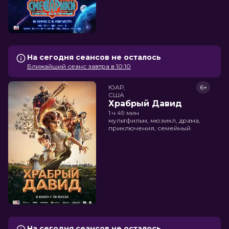
На сегодня сеансов не осталось
Ближайший сеанс завтра в 10:10
ЮАР,

6+
США
Храбрый Давид
1 ч 49 мин
мультфильм, мюзикл, драма,
приключения, семейный
На сегодня сеансов не осталось