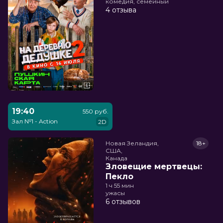
комедия, семейный
4 отзыва
19:40
550 руб.
Зал №1 - Action
2D
Новая Зеландия,

18+
США,

Канада
Зловещие мертвецы:
Пекло
1 ч 55 мин
ужасы
6 отзывов