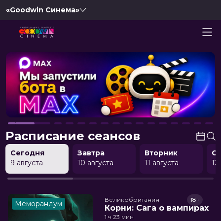
«Goodwin Синема»
Расписание сеансов
Сегодня
Завтра
Вторник
С
9 августа
10 августа
11 августа
12
Великобритания
18+
Меморандум
Корни: Сага о вампирах
1 ч 23 мин