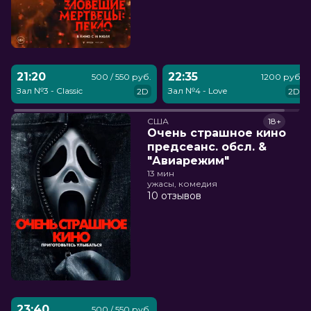
21:20
22:35
500 / 550 руб.
1200 руб.
Зал №3 - Classic
Зал №4 - Love
2D
2D
США
18+
Очень страшное кино
предсеанс. обсл. &
"Авиарежим"
13 мин
ужасы, комедия
10 отзывов
23:40
500 / 550 руб.