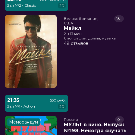
Зал №2 - Classic
2D
Великобритания,

18+
США
Майкл
2 ч 13 мин
биография, драма, музыка
48 отзывов
21:35
550 руб.
Зал №1 - Action
2D
Россия
0+
Меморандум
МУЛЬТ в кино. Выпуск
№198. Некогда скучать