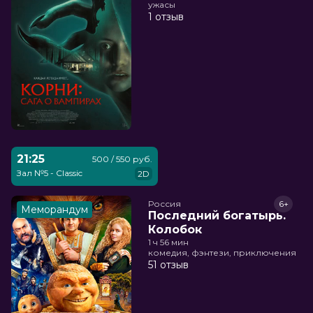
ужасы
1 отзыв
21:25
500 / 550 руб.
Зал №5 - Classic
2D
Россия
6+
Меморандум
Последний богатырь.
Колобок
1 ч 56 мин
комедия, фэнтези, приключения
51 отзыв