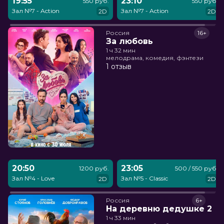
19:55
23:10
550 руб.
550 руб.
Зал №7 - Action
Зал №7 - Action
2D
2D
Россия
16+
За любовь
1 ч 32 мин
мелодрама, комедия, фэнтези
1 отзыв
20:50
23:05
1200 руб.
500 / 550 руб.
Зал №4 - Love
Зал №5 - Classic
2D
2D
Россия
6+
На деревню дедушке 2
1 ч 33 мин