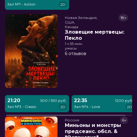
Зал №1 - Action
2D
Новая Зеландия,

18+
США,

Канада
Зловещие мертвецы:
Пекло
1 ч 55 мин
ужасы
6 отзывов
21:20
22:35
500 / 550 руб.
1200 руб.
Зал №3 - Classic
Зал №4 - Love
2D
2D
Россия
6+
Миньоны и монстры
предсеанс. обсл. &