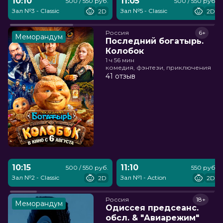
10:10
11:05
500 / 550 руб.
500 / 550 руб.
Зал №3 - Classic
Зал №5 - Classic
2D
2D
Россия
6+
Меморандум
Последний богатырь.
Колобок
1 ч 56 мин
комедия, фэнтези, приключения
41 отзыв
10:15
11:10
500 / 550 руб.
550 руб.
Зал №2 - Classic
Зал №1 - Action
2D
2D
Россия
18+
Меморандум
Одиссея предсеанс.
обсл. & "Авиарежим"