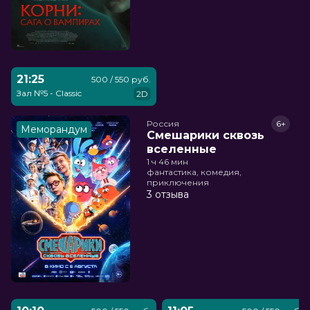
21:25
500 / 550 руб.
Зал №5 - Classic
2D
Россия
6+
Меморандум
Смешарики сквозь
вселенные
1 ч 46 мин
фантастика, комедия,
приключения
3 отзыва