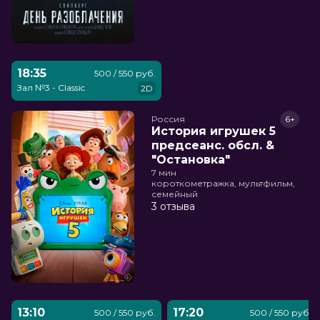
18:35
500 / 550 руб.
Зал №3 - Classic
2D
Россия
6+
История игрушек 5
предсеанс. обсл. &
"Остановка"
7 мин
короткометражка, мультфильм,
семейный
3 отзыва
13:10
17:20
500 / 550 руб.
500 / 550 руб.