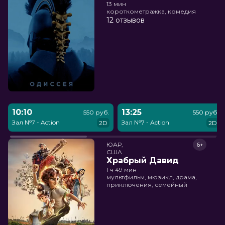
13 мин
короткометражка, комедия
12 отзывов
10:10
13:25
550 руб.
550 руб.
Зал №7 - Action
Зал №7 - Action
2D
2D
ЮАР,

6+
США
Храбрый Давид
1 ч 49 мин
мультфильм, мюзикл, драма,
приключения, семейный