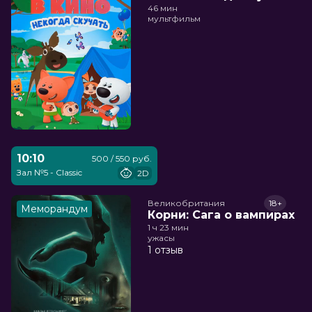
46 мин
мультфильм
10:10
500 / 550 руб.
Зал №5 - Classic
2D
Великобритания
18+
Меморандум
Корни: Сага о вампирах
1 ч 23 мин
ужасы
1 отзыв