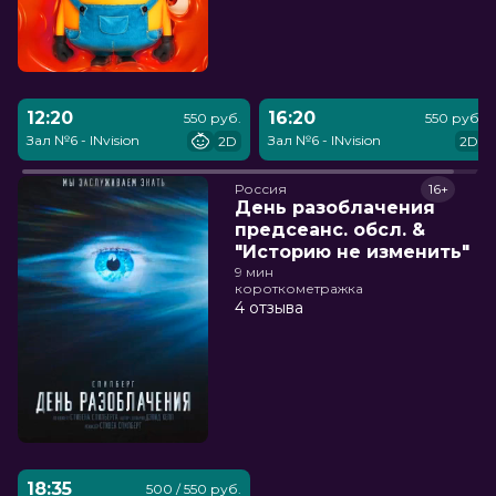
12:20
16:20
550 руб.
550 руб.
Зал №6 - INvision
Зал №6 - INvision
2D
2D
Россия
16+
День разоблачения
предсеанс. обсл. &
"Историю не изменить"
9 мин
короткометражка
4 отзыва
18:35
500 / 550 руб.