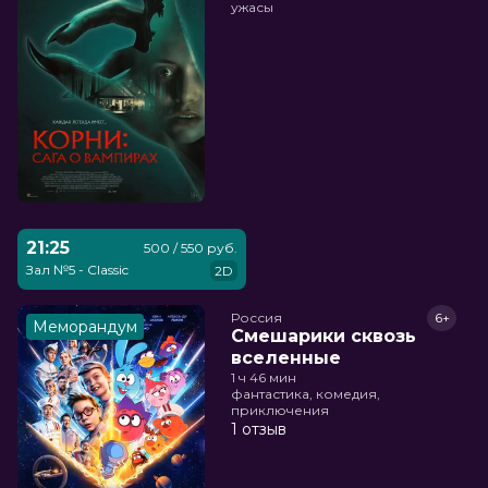
ужасы
21:25
500 / 550 руб.
Зал №5 - Classic
2D
Россия
6+
Меморандум
Смешарики сквозь
вселенные
1 ч 46 мин
фантастика, комедия,
приключения
1 отзыв