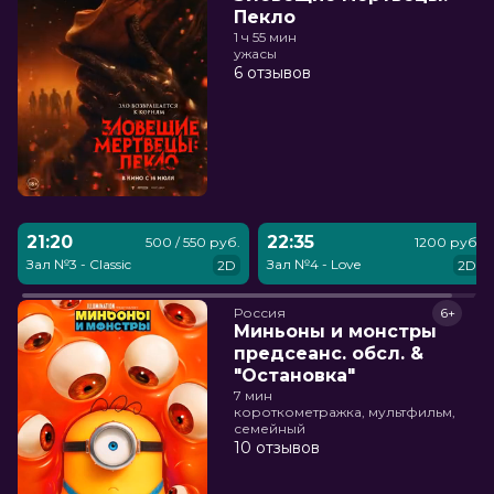
Пекло
1 ч 55 мин
ужасы
6 отзывов
21:20
22:35
500 / 550 руб.
1200 руб.
Зал №3 - Classic
Зал №4 - Love
2D
2D
Россия
6+
Миньоны и монстры
предсеанс. обсл. &
"Остановка"
7 мин
короткометражка, мультфильм,
семейный
10 отзывов