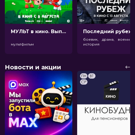
МУЛЬТ в кино. Выпуск №198. Некогда скучать (0+)
Посл
боевик, драма, военный
мультфильм
история
Новости и акции