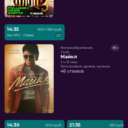
14:35
500 / 550 руб.
Зал №2 - Classic
2D
Великобритания,

18+
США
Майкл
2 ч 13 мин
биография, драма, музыка
48 отзывов
14:30
21:35
1200 руб.
550 руб.