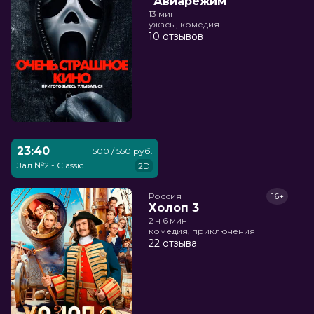
"Авиарежим"
13 мин
ужасы, комедия
10 отзывов
23:40
500 / 550 руб.
Зал №2 - Classic
2D
Россия
16+
Холоп 3
2 ч 6 мин
комедия, приключения
22 отзыва