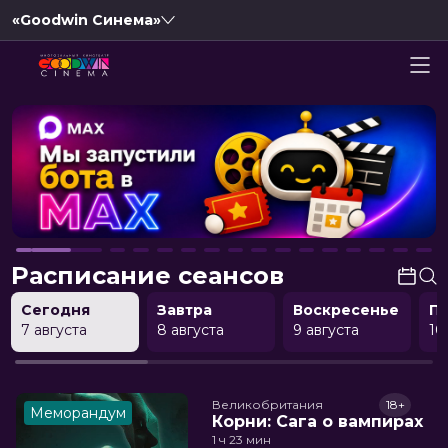
«Goodwin Синема»
Расписание сеансов
Сегодня
Завтра
Воскресенье
П
7 августа
8 августа
9 августа
10
Великобритания
18+
Меморандум
Корни: Сага о вампирах
1 ч 23 мин