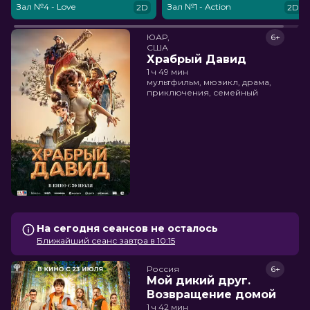
Зал №4 - Love
Зал №1 - Action
2D
2D
ЮАР,

6+
США
Храбрый Давид
1 ч 49 мин
мультфильм, мюзикл, драма,
приключения, семейный
На сегодня сеансов не осталось
Ближайший сеанс завтра в 10:15
Россия
6+
Мой дикий друг.
Возвращение домой
1 ч 42 мин