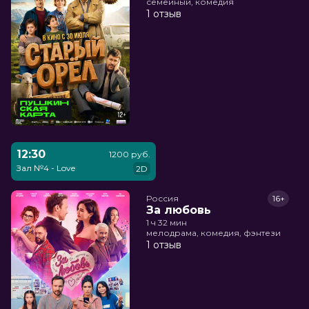
семейный, комедия
1 отзыв
12:30
1200 руб.
Зал №4 - Love
2D
Россия
16+
За любовь
1 ч 32 мин
мелодрама, комедия, фэнтези
1 отзыв