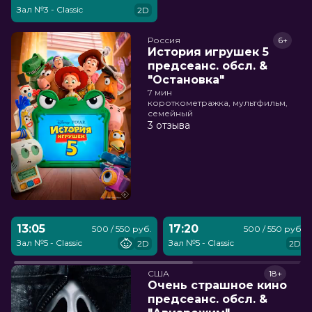
Зал №3 - Classic
2D
Россия
6+
История игрушек 5
предсеанс. обсл. &
"Остановка"
7 мин
короткометражка, мультфильм,
семейный
3 отзыва
13:05
17:20
500 / 550 руб.
500 / 550 руб.
Зал №5 - Classic
Зал №5 - Classic
2D
2D
США
18+
Очень страшное кино
предсеанс. обсл. &