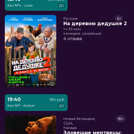
Зал №4 - Love
2D
Россия
6+
На деревню дедушке 2
1 ч 33 мин
комедия, семейный
4 отзыва
19:40
550 руб.
Зал №1 - Action
2D
Новая Зеландия,

18+
США,

Канада
Зловещие мертвецы: