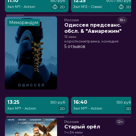
11:10
12:25
550 руб.
500 / 550 руб.
Зал №1 - Action
Зал №2 - Classic
2D
2D
Россия
18+
Меморандум
Одиссея предсеанс.
обсл. & "Авиарежим"
13 мин
короткометражка, комедия
5 отзывов
13:25
16:40
550 руб.
550 руб.
Зал №7 - Action
Зал №7 - Action
2D
2D
Россия
12+
Старый орёл
1 ч 34 мин