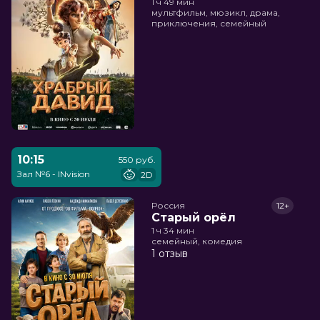
1 ч 49 мин
мультфильм, мюзикл, драма,
приключения, семейный
10:15
550 руб.
Зал №6 - INvision
2D
Россия
12+
Старый орёл
1 ч 34 мин
семейный, комедия
1 отзыв