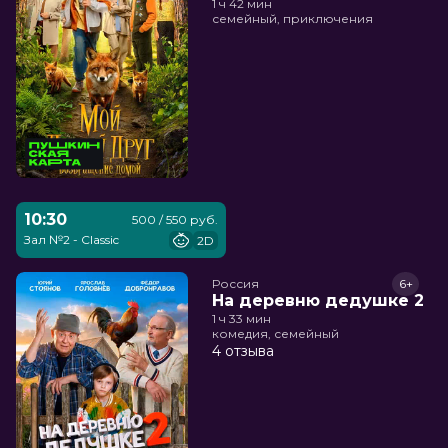
1 ч 42 мин
семейный, приключения
10:30
500 / 550 руб.
Зал №2 - Classic
2D
Россия
6+
На деревню дедушке 2
1 ч 33 мин
комедия, семейный
4 отзыва