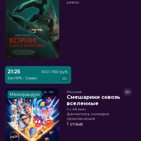
ужасы
21:25
500 / 550 руб.
Зал №5 - Classic
2D
Россия
6+
Меморандум
Смешарики сквозь
вселенные
1 ч 46 мин
фантастика, комедия,
приключения
1 отзыв