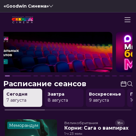
«Goodwin Синема»
Расписание сеансов
Сегодня
Завтра
Воскресенье
П
7 августа
8 августа
9 августа
10
Великобритания
18+
Меморандум
Корни: Сага о вампирах
1 ч 23 мин