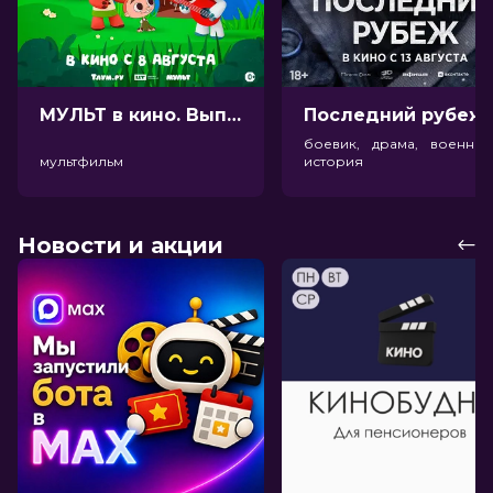
МУЛЬТ в кино. Выпуск №198. Некогда скучать (0+)
Посл
боевик, драма, военный
мультфильм
история
Новости и акции