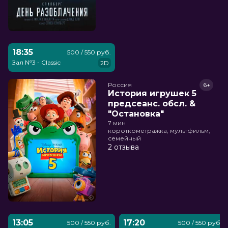
18:35
500 / 550 руб.
Зал №3 - Classic
2D
Россия
6+
История игрушек 5
предсеанс. обсл. &
"Остановка"
7 мин
короткометражка, мультфильм,
семейный
2 отзыва
13:05
17:20
500 / 550 руб.
500 / 550 руб.