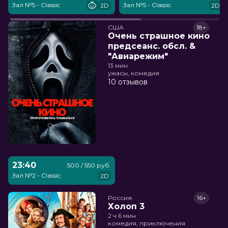
Зал №5 - Classic
Зал №5 - Classic
2D
2D
США
18+
Очень страшное кино
предсеанс. обсл. &
"Авиарежим"
13 мин
ужасы, комедия
10 отзывов
23:40
500 / 550 руб.
Зал №2 - Classic
2D
Россия
16+
Холоп 3
2 ч 6 мин
комедия, приключения