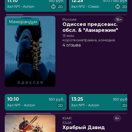
11:10
12:25
550 руб.
500 / 550 руб.
Зал №1 - Action
Зал №2 - Classic
2D
2D
Россия
18+
Меморандум
Одиссея предсеанс.
обсл. & "Авиарежим"
13 мин
короткометражка, комедия
4 отзыва
10:10
13:25
550 руб.
550 руб.
Зал №7 - Action
Зал №7 - Action
2D
2D
ЮАР,

6+
США
Храбрый Давид