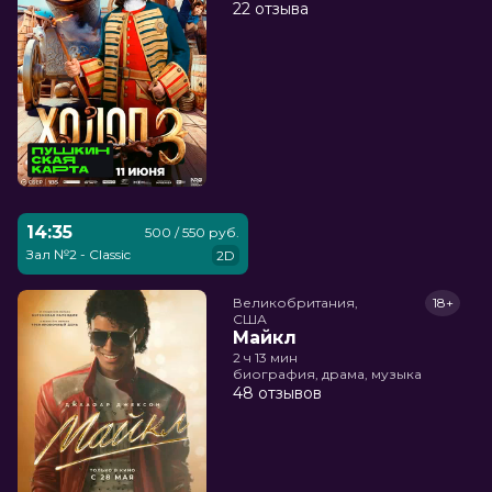
22 отзыва
14:35
500 / 550 руб.
Зал №2 - Classic
2D
Великобритания,

18+
США
Майкл
2 ч 13 мин
биография, драма, музыка
48 отзывов