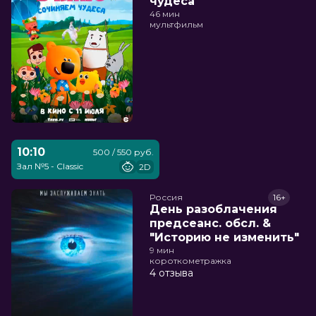
чудеса
46 мин
мультфильм
10:10
500 / 550 руб.
Зал №5 - Classic
2D
Россия
16+
День разоблачения
предсеанс. обсл. &
"Историю не изменить"
9 мин
короткометражка
4 отзыва