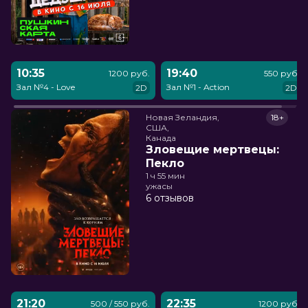
10:35
19:40
1200 руб.
550 руб.
Зал №4 - Love
Зал №1 - Action
2D
2D
Новая Зеландия,

18+
США,

Канада
Зловещие мертвецы:
Пекло
1 ч 55 мин
ужасы
6 отзывов
21:20
22:35
500 / 550 руб.
1200 руб.