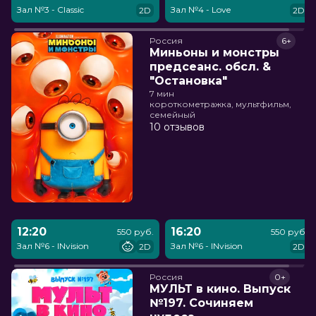
Зал №3 - Classic
Зал №4 - Love
2D
2D
Россия
6+
Миньоны и монстры
предсеанс. обсл. &
"Остановка"
7 мин
короткометражка, мультфильм,
семейный
10 отзывов
12:20
16:20
550 руб.
550 руб.
Зал №6 - INvision
Зал №6 - INvision
2D
2D
Россия
0+
МУЛЬТ в кино. Выпуск
№197. Сочиняем