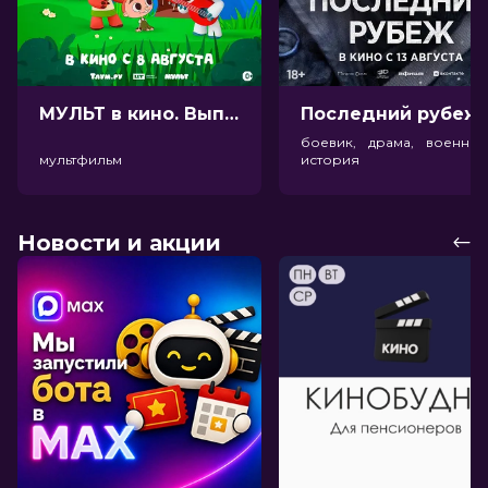
МУЛЬТ в кино. Выпуск №198. Некогда скучать (0+)
Посл
боевик, драма, военный
мультфильм
история
Новости и акции