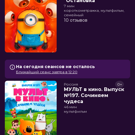
"Остановка"
7 мин
короткометражка, мультфильм,
семейный
10 отзывов
На сегодня сеансов не осталось
Ближайший сеанс завтра в 12:20
Россия
0+
МУЛЬТ в кино. Выпуск
№197. Сочиняем
чудеса
46 мин
мультфильм