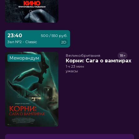
23:40
500 / 550 руб.
Зал №2 - Classic
2D
Великобритания
18+
Меморандум
Корни: Сага о вампирах
1 ч 23 мин
ужасы