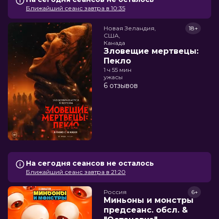
Ближайший сеанс завтра в 10:35
Новая Зеландия,

18+
США,

Канада
Зловещие мертвецы:
Пекло
1 ч 55 мин
ужасы
6 отзывов
На сегодня сеансов не осталось
Ближайший сеанс завтра в 21:20
Россия
6+
Миньоны и монстры
предсеанс. обсл. &