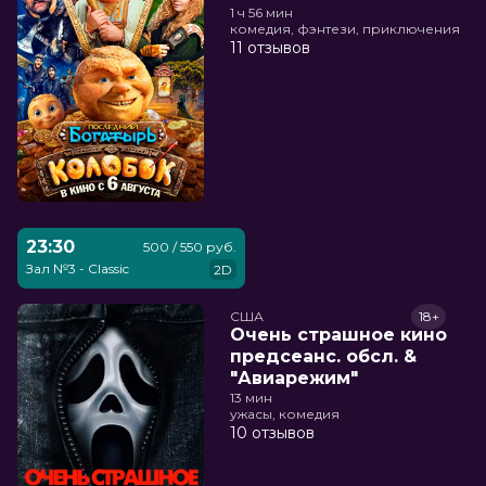
1 ч 56 мин
комедия, фэнтези, приключения
11 отзывов
23:30
500 / 550 руб.
Зал №3 - Classic
2D
США
18+
Очень страшное кино
предсеанс. обсл. &
"Авиарежим"
13 мин
ужасы, комедия
10 отзывов