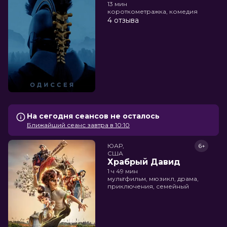
13 мин
короткометражка, комедия
4 отзыва
На сегодня сеансов не осталось
Ближайший сеанс завтра в 10:10
ЮАР,

6+
США
Храбрый Давид
1 ч 49 мин
мультфильм, мюзикл, драма,
приключения, семейный