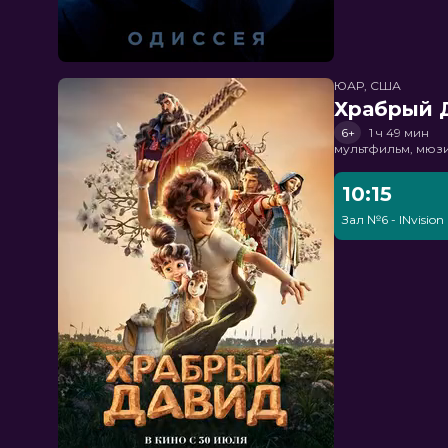
ЮАР, США
Храбрый 
6+
1 ч 49 мин
мультфильм, мюз
10:15
Зал №6 - INvision