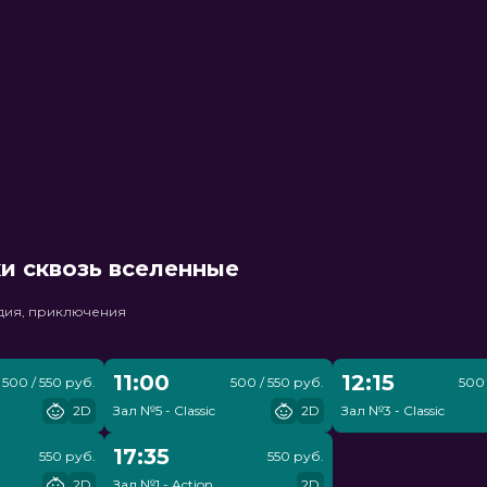
и сквозь вселенные
едия, приключения
11:00
12:15
500 / 550 руб.
500 / 550 руб.
500 
2D
Зал №5 - Classic
2D
Зал №3 - Classic
17:35
550 руб.
550 руб.
2D
Зал №1 - Action
2D