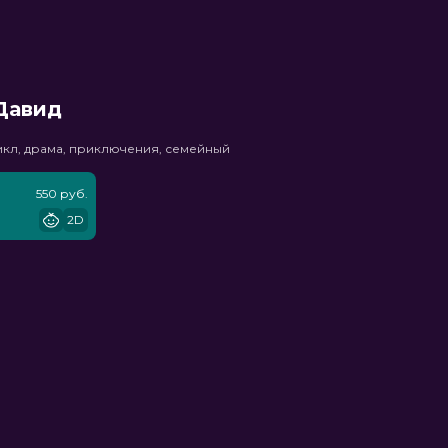
Давид
икл, драма, приключения, семейный
550 руб.
2D