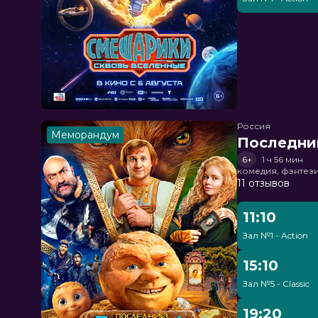
Россия
Меморандум
Последни
6+
1 ч 56 мин
комедия, фэнтез
11 отзывов
11:10
Зал №1 - Action
15:10
Зал №5 - Classic
19:20