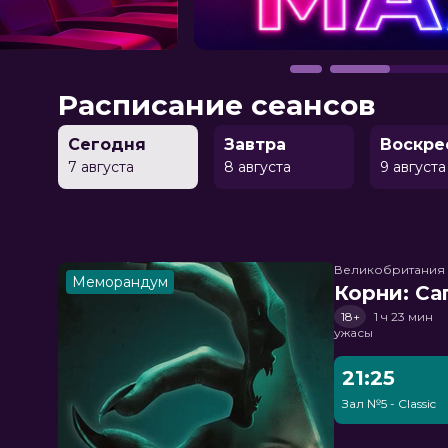
Расписание сеансов
Сегодня
Завтра
Воскре
7 августа
8 августа
9 августа
Великобритания
Меморандум
Корни: Са
18+
1 ч 23 мин
ужасы
21:25
Зал №5 - Classic