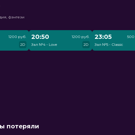
ь
дия, фэнтези
20:50
23:05
1200 руб.
1200 руб.
500 
2D
Зал №4 - Love
2D
Зал №5 - Classic
мы потеряли