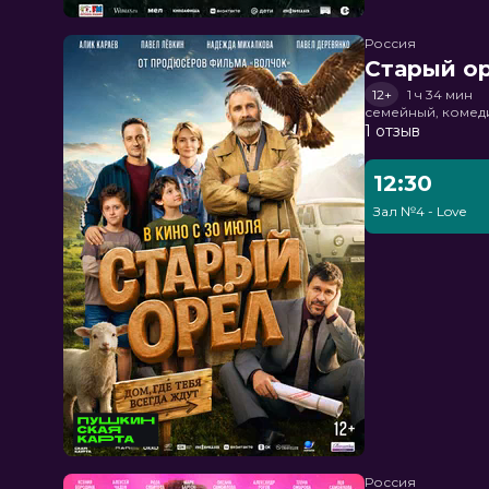
Россия
Старый о
12+
1 ч 34 мин
семейный, комед
1 отзыв
12:30
Зал №4 - Love
Россия