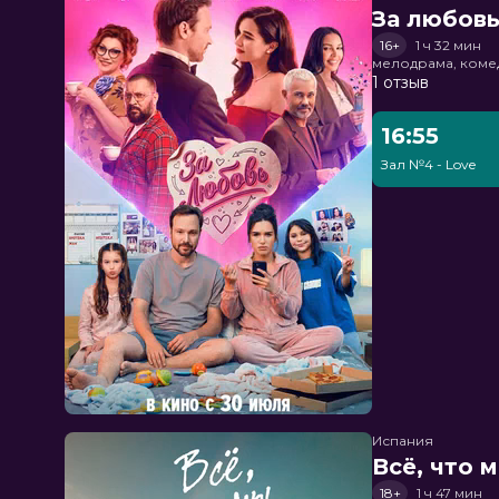
За любов
16+
1 ч 32 мин
мелодрама, коме
1 отзыв
16:55
Зал №4 - Love
Испания
Всё, что 
18+
1 ч 47 мин