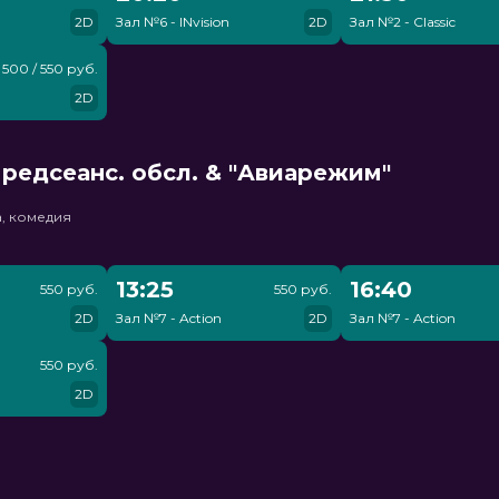
2D
Зал №6 - INvision
2D
Зал №2 - Classic
500 / 550 руб.
2D
редсеанс. обсл. & "Авиарежим"
, комедия
13:25
16:40
550 руб.
550 руб.
2D
Зал №7 - Action
2D
Зал №7 - Action
550 руб.
2D