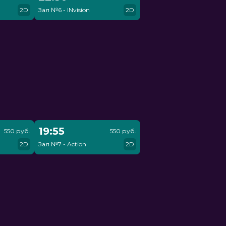
2D
Зал №6 - INvision
2D
19:55
550 руб.
550 руб.
2D
Зал №7 - Action
2D