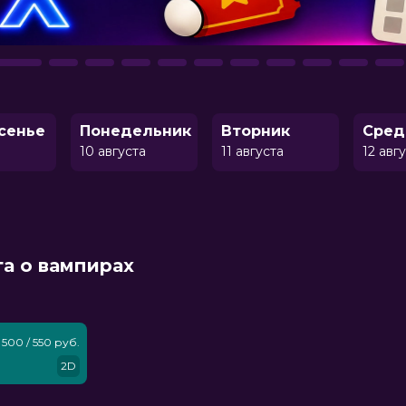
сенье
Понедельник
Вторник
Сред
10 августа
11 августа
12 авг
га о вампирах
500 / 550 руб.
2D