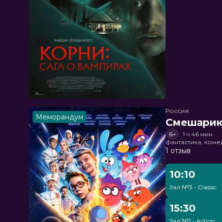
Россия
Меморандум
Смешарик
6+
1 ч 46 мин
фантастика, ком
1 отзыв
10:10
Зал №3 - Classic
15:30
Зал №1 - Action