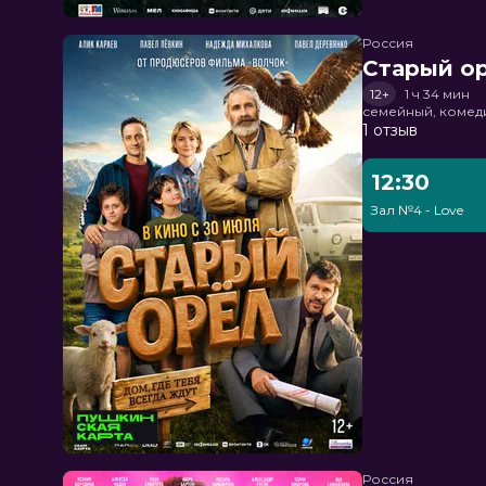
Россия
Старый о
12+
1 ч 34 мин
семейный, комед
1 отзыв
12:30
Зал №4 - Love
Россия