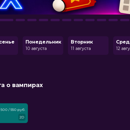
сенье
Понедельник
Вторник
Сред
10 августа
11 августа
12 авг
га о вампирах
500 / 550 руб.
2D