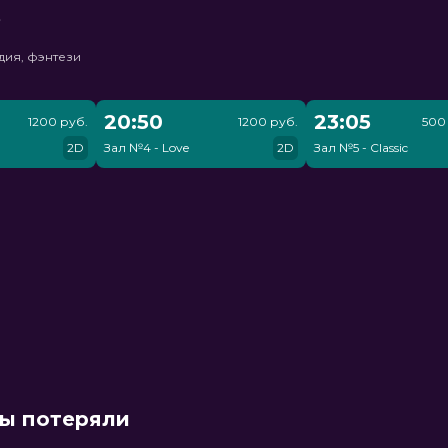
ь
дия, фэнтези
20:50
23:05
1200 руб.
1200 руб.
500 
2D
Зал №4 - Love
2D
Зал №5 - Classic
мы потеряли