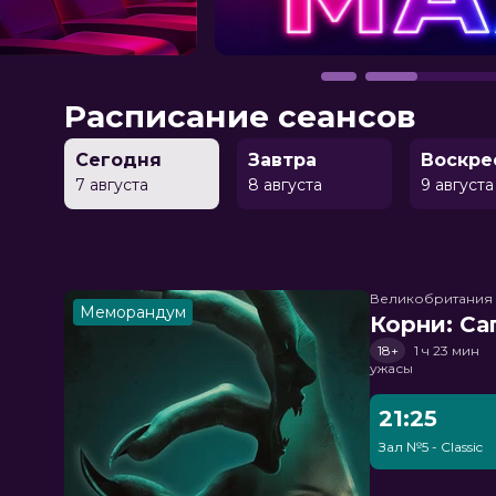
Расписание сеансов
Сегодня
Завтра
Воскре
7 августа
8 августа
9 августа
Великобритания
Меморандум
Корни: Са
18+
1 ч 23 мин
ужасы
21:25
Зал №5 - Classic