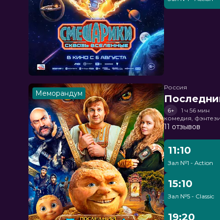
Россия
Меморандум
Последни
6+
1 ч 56 мин
комедия, фэнтез
11 отзывов
11:10
Зал №1 - Action
15:10
Зал №5 - Classic
19:20