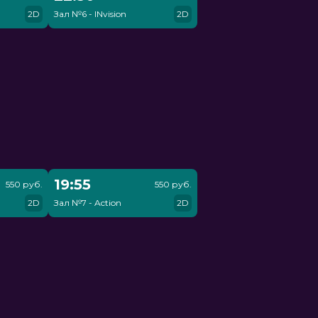
2D
Зал №6 - INvision
2D
19:55
550 руб.
550 руб.
2D
Зал №7 - Action
2D