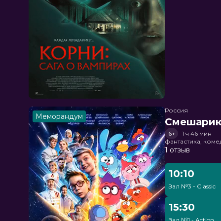
Россия
Меморандум
Смешарик
6+
1 ч 46 мин
фантастика, ком
1 отзыв
10:10
Зал №3 - Classic
15:30
Зал №1 - Action