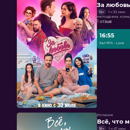
За любов
16+
1 ч 32 мин
мелодрама, коме
1 отзыв
16:55
Зал №4 - Love
Испания
Всё, что 
18+
1 ч 47 мин