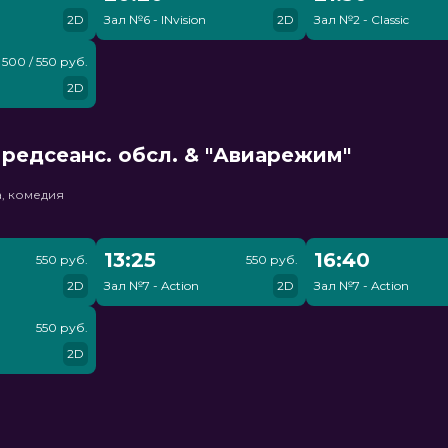
2D
Зал №6 - INvision
2D
Зал №2 - Classic
500 / 550 руб.
2D
редсеанс. обсл. & "Авиарежим"
, комедия
13:25
16:40
550 руб.
550 руб.
2D
Зал №7 - Action
2D
Зал №7 - Action
550 руб.
2D