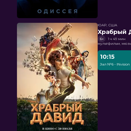
ЮАР, США
Храбрый 
6+
1 ч 49 мин
мультфильм, мюз
10:15
Зал №6 - INvision