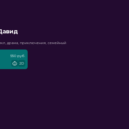
Давид
икл, драма, приключения, семейный
550 руб.
2D