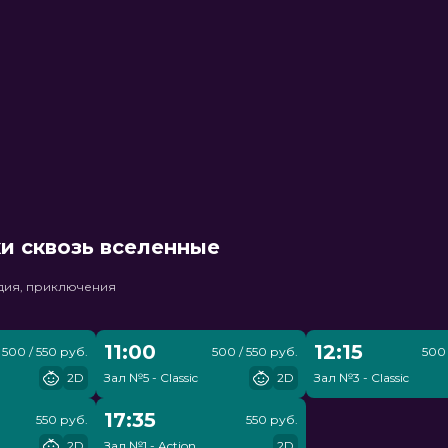
и сквозь вселенные
едия, приключения
11:00
12:15
500 / 550 руб.
500 / 550 руб.
500 
2D
Зал №5 - Classic
2D
Зал №3 - Classic
17:35
550 руб.
550 руб.
2D
Зал №1 - Action
2D