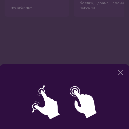
боевик, драма, военный
мультфильм
история
Сайт кинотеатра использует cookies для вашего
удобства: сохраняет данные для авторизации,
отслеживает ваши покупки, применяет персональные
настройки.
Вы можете отключить cookies в настройках
своего браузера, но это повлияет на функциональность
сайта.