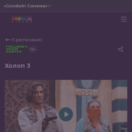
«Goodwin Синема»
К расписанию
16+
Холоп 3
Play