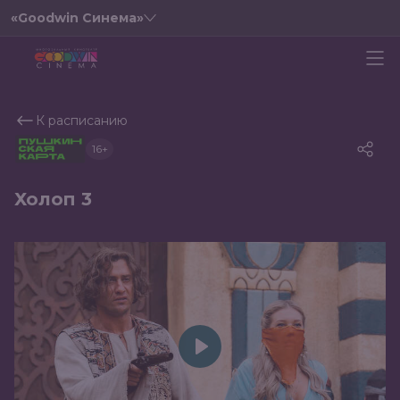
«Goodwin Синема»
К расписанию
16+
Холоп 3
Play