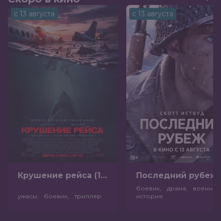
с 13 августа
с 13 августа
Крушение рейса (18+)
Посл
боевик, драма, военный
ужасы, боевик, триллер
история