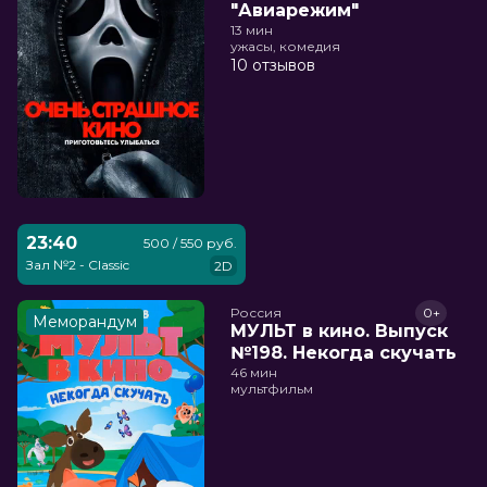
"Авиарежим"
13 мин
ужасы, комедия
10 отзывов
23:40
500 / 550 руб.
Зал №2 - Classic
2D
Россия
0+
Меморандум
МУЛЬТ в кино. Выпуск
№198. Некогда скучать
46 мин
мультфильм