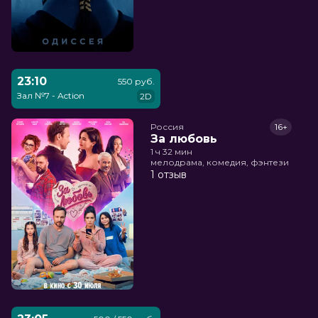
23:10
550 руб.
Зал №7 - Action
2D
Россия
16+
За любовь
1 ч 32 мин
мелодрама, комедия, фэнтези
1 отзыв