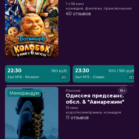
1 ч 56 мин
комедия, фэнтези, приключения
40 отзывов
22:30
23:30
550 руб.
500 / 550 руб.
Зал №6 - INvision
Зал №3 - Classic
2D
2D
Россия
18+
Меморандум
Одиссея предсеанс.
обсл. & "Авиарежим"
13 мин
короткометражка, комедия
11 отзывов