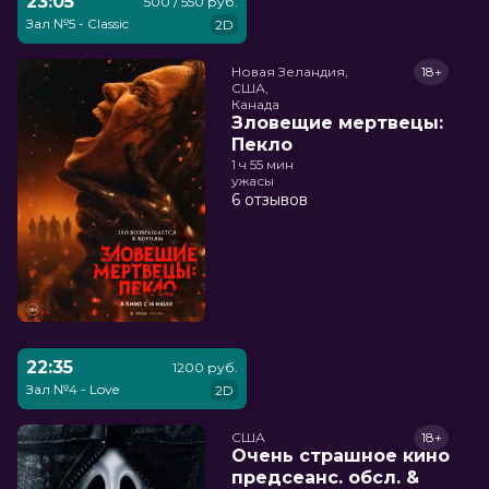
23:05
500 / 550 руб.
Зал №5 - Classic
2D
Новая Зеландия,

18+
США,

Канада
Зловещие мертвецы:
Пекло
1 ч 55 мин
ужасы
6 отзывов
22:35
1200 руб.
Зал №4 - Love
2D
США
18+
Очень страшное кино
предсеанс. обсл. &