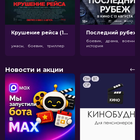
Крушение рейса (18+)
Посл
боевик, драма, военный
ужасы, боевик, триллер
история
Новости и акции