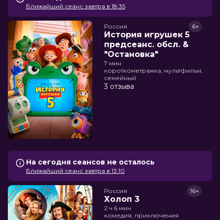
Ближайший сеанс завтра в 18:35
Россия
6+
История игрушек 5
предсеанс. обсл. &
"Остановка"
7 мин
короткометражка, мультфильм,
семейный
3 отзыва
На сегодня сеансов не осталось
Ближайший сеанс завтра в 13:10
Россия
16+
Холоп 3
2 ч 6 мин
комедия, приключения