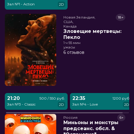
Зал №1 - Action
2D
Новая Зеландия,

18+
США,

Канада
Зловещие мертвецы:
Пекло
1 ч 55 мин
ужасы
6 отзывов
21:20
22:35
500 / 550 руб.
1200 руб.
Зал №3 - Classic
Зал №4 - Love
2D
2D
Россия
6+
Миньоны и монстры
предсеанс. обсл. &