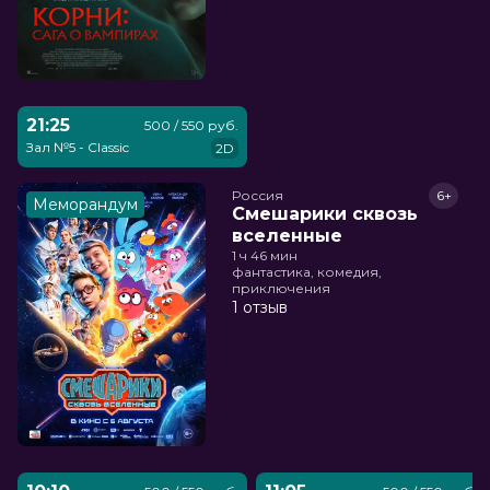
21:25
500 / 550 руб.
Зал №5 - Classic
2D
Россия
6+
Меморандум
Смешарики сквозь
вселенные
1 ч 46 мин
фантастика, комедия,
приключения
1 отзыв