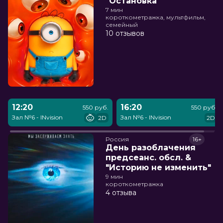
"Остановка"
7 мин
короткометражка, мультфильм,
семейный
10 отзывов
12:20
16:20
550 руб.
550 руб.
Зал №6 - INvision
Зал №6 - INvision
2D
2D
Россия
16+
День разоблачения
предсеанс. обсл. &
"Историю не изменить"
9 мин
короткометражка
4 отзыва