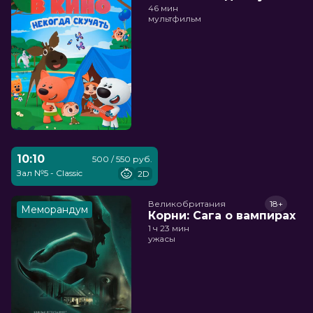
46 мин
мультфильм
10:10
500 / 550 руб.
Зал №5 - Classic
2D
Великобритания
18+
Меморандум
Корни: Сага о вампирах
1 ч 23 мин
ужасы