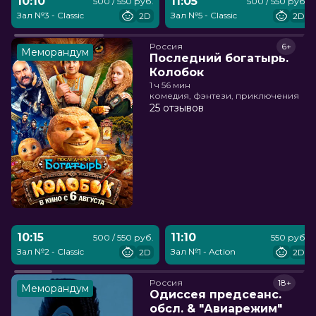
10:10
11:05
500 / 550 руб.
500 / 550 руб.
Зал №3 - Classic
Зал №5 - Classic
2D
2D
Россия
6+
Меморандум
Последний богатырь.
Колобок
1 ч 56 мин
комедия, фэнтези, приключения
25 отзывов
10:15
11:10
500 / 550 руб.
550 руб.
Зал №2 - Classic
Зал №1 - Action
2D
2D
Россия
18+
Меморандум
Одиссея предсеанс.
обсл. & "Авиарежим"