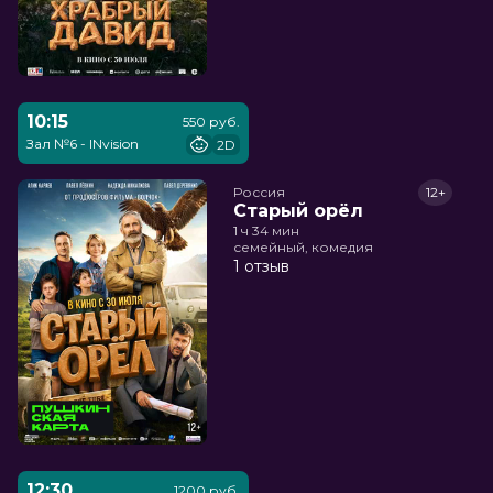
10:15
550 руб.
Зал №6 - INvision
2D
Россия
12+
Старый орёл
1 ч 34 мин
семейный, комедия
1 отзыв
12:30
1200 руб.