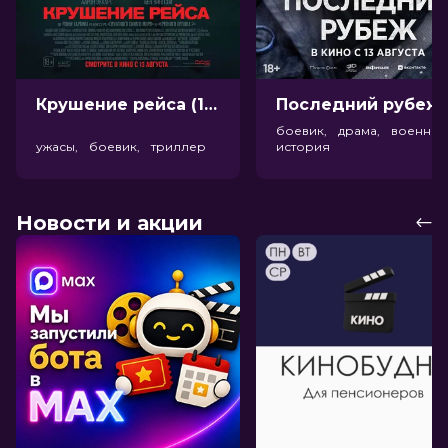
Крушение рейса (18+)
Посл
боевик, драма, военный
ужасы, боевик, триллер
история
Новости и акции