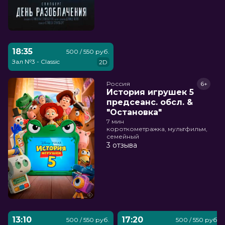
18:35
500 / 550 руб.
Зал №3 - Classic
2D
Россия
6+
История игрушек 5
предсеанс. обсл. &
"Остановка"
7 мин
короткометражка, мультфильм,
семейный
3 отзыва
13:10
17:20
500 / 550 руб.
500 / 550 руб.