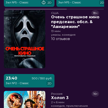
Зал №5 - Classic
Зал №5 - Classic
2D
2D
США
18+
Очень страшное кино
предсеанс. обсл. &
"Авиарежим"
13 мин
ужасы, комедия
10 отзывов
23:40
500 / 550 руб.
Зал №2 - Classic
2D
Россия
16+
Холоп 3
2 ч 6 мин
комедия, приключения