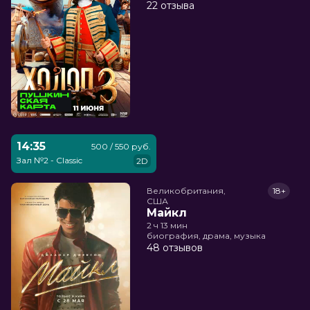
22 отзыва
14:35
500 / 550 руб.
Зал №2 - Classic
2D
Великобритания,

18+
США
Майкл
2 ч 13 мин
биография, драма, музыка
48 отзывов