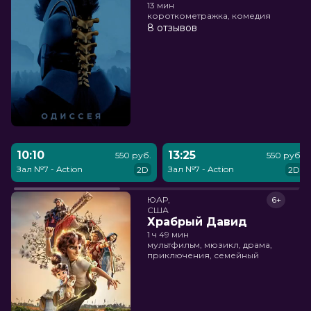
13 мин
короткометражка, комедия
8 отзывов
10:10
13:25
550 руб.
550 руб.
Зал №7 - Action
Зал №7 - Action
2D
2D
ЮАР,

6+
США
Храбрый Давид
1 ч 49 мин
мультфильм, мюзикл, драма,
приключения, семейный