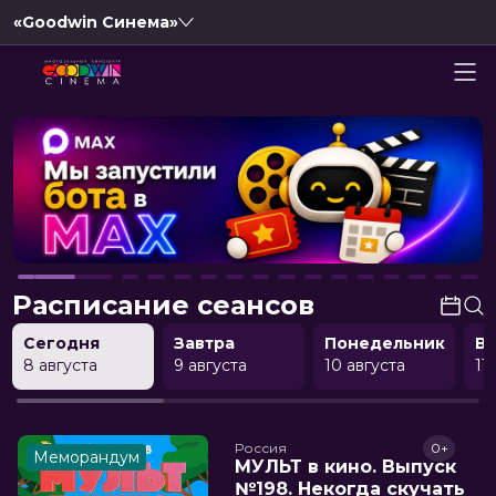
«Goodwin Синема»
Расписание сеансов
Сегодня
Завтра
Понедельник
В
8 августа
9 августа
10 августа
11
Россия
0+
Меморандум
МУЛЬТ в кино. Выпуск
№198. Некогда скучать