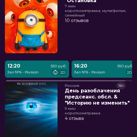
"Остановка"
7 мин
короткометражка, мультфильм,
семейный
10 отзывов
12:20
16:20
550 руб.
550 руб.
Зал №6 - INvision
Зал №6 - INvision
2D
2D
Россия
16+
День разоблачения
предсеанс. обсл. &
"Историю не изменить"
9 мин
короткометражка
4 отзыва