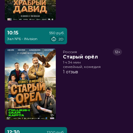
10:15
550 руб.
Зал №6 - INvision
2D
Россия
12+
Старый орёл
1 ч 34 мин
семейный, комедия
1 отзыв
12:30
1200 руб.