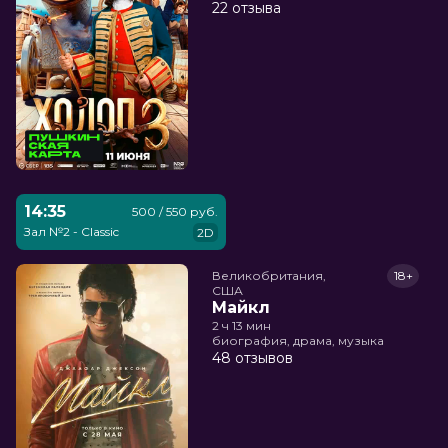
22 отзыва
14:35
500 / 550 руб.
Зал №2 - Classic
2D
Великобритания,

18+
США
Майкл
2 ч 13 мин
биография, драма, музыка
48 отзывов