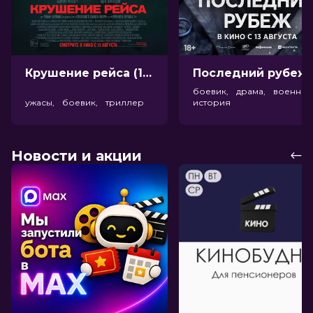
Крушение рейса (18+)
Посл
боевик, драма, военный
ужасы, боевик, триллер
история
Новости и акции