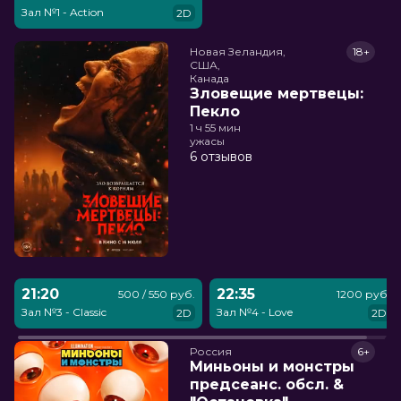
Зал №1 - Action
2D
Новая Зеландия,

18+
США,

Канада
Зловещие мертвецы:
Пекло
1 ч 55 мин
ужасы
6 отзывов
21:20
22:35
500 / 550 руб.
1200 руб.
Зал №3 - Classic
Зал №4 - Love
2D
2D
Россия
6+
Миньоны и монстры
предсеанс. обсл. &