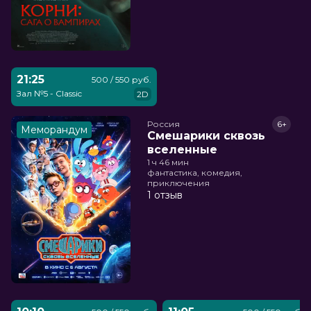
21:25
500 / 550 руб.
Зал №5 - Classic
2D
Россия
6+
Меморандум
Смешарики сквозь
вселенные
1 ч 46 мин
фантастика, комедия,
приключения
1 отзыв