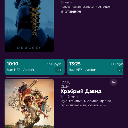
13 мин
короткометражка, комедия
8 отзывов
10:10
13:25
550 руб.
550 руб.
Зал №7 - Action
Зал №7 - Action
2D
2D
ЮАР,

6+
США
Храбрый Давид
1 ч 49 мин
мультфильм, мюзикл, драма,
приключения, семейный