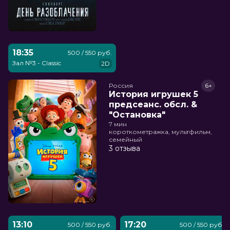
18:35
500 / 550 руб.
Зал №3 - Classic
2D
Россия
6+
История игрушек 5
предсеанс. обсл. &
"Остановка"
7 мин
короткометражка, мультфильм,
семейный
3 отзыва
13:10
17:20
500 / 550 руб.
500 / 550 руб.