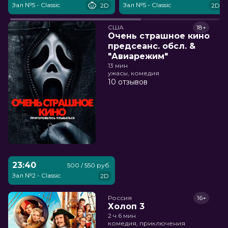
Зал №5 - Classic
Зал №5 - Classic
2D
2D
США
18+
Очень страшное кино
предсеанс. обсл. &
"Авиарежим"
13 мин
ужасы, комедия
10 отзывов
23:40
500 / 550 руб.
Зал №2 - Classic
2D
Россия
16+
Холоп 3
2 ч 6 мин
комедия, приключения