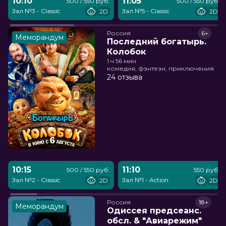
10:10
11:05
500 / 550 руб.
500 / 550 руб.
Зал №3 - Classic
Зал №5 - Classic
2D
2D
Россия
6+
Меморандум
Последний богатырь.
Колобок
1 ч 56 мин
комедия, фэнтези, приключения
24 отзыва
10:15
11:10
500 / 550 руб.
550 руб.
Зал №2 - Classic
Зал №1 - Action
2D
2D
Россия
18+
Меморандум
Одиссея предсеанс.
обсл. & "Авиарежим"