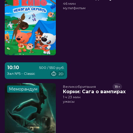
46 мин
мультфильм
10:10
500 / 550 руб.
Зал №5 - Classic
2D
Великобритания
18+
Меморандум
Корни: Сага о вампирах
1 ч 23 мин
ужасы