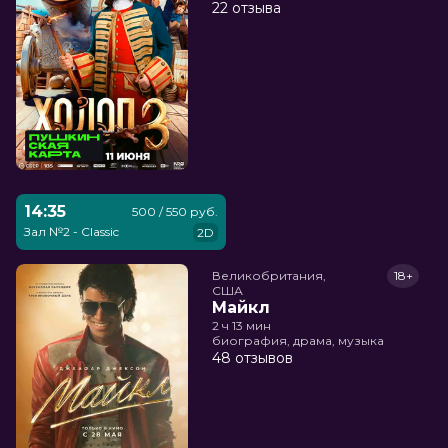
22 отзыва
14:35
500 / 550 руб.
Зал №2 - Classic
2D
Великобритания,

18+
США
Майкл
2 ч 13 мин
биография, драма, музыка
48 отзывов