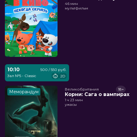
46 мин
мультфильм
10:10
500 / 550 руб.
Зал №5 - Classic
2D
Великобритания
18+
Меморандум
Корни: Сага о вампирах
1 ч 23 мин
ужасы