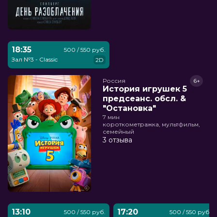
18:35
500 / 550 руб.
Зал №3 - Classic
2D
Россия
6+
История игрушек 5
предсеанс. обсл. &
"Остановка"
7 мин
короткометражка, мультфильм,
семейный
3 отзыва
13:10
17:20
500 / 550 руб.
500 / 550 руб.