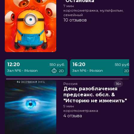
"Остановка"
7 мин
короткометражка, мультфильм,
семейный
10 отзывов
12:20
16:20
550 руб.
550 руб.
Зал №6 - INvision
Зал №6 - INvision
2D
2D
Россия
16+
День разоблачения
предсеанс. обсл. &
"Историю не изменить"
9 мин
короткометражка
4 отзыва