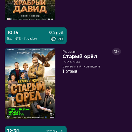
10:15
550 руб.
Зал №6 - INvision
2D
Россия
12+
Старый орёл
1 ч 34 мин
семейный, комедия
1 отзыв
12:30
1200 руб.