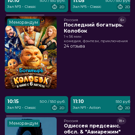
10:10
11:05
500 / 550 руб.
500 / 550 руб.
Зал №3 - Classic
Зал №5 - Classic
2D
2D
Россия
6+
Меморандум
Последний богатырь.
Колобок
1 ч 56 мин
комедия, фэнтези, приключения
24 отзыва
10:15
11:10
500 / 550 руб.
550 руб.
Зал №2 - Classic
Зал №1 - Action
2D
2D
Россия
18+
Меморандум
Одиссея предсеанс.
обсл. & "Авиарежим"