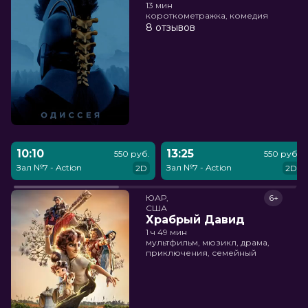
13 мин
короткометражка, комедия
8 отзывов
10:10
13:25
550 руб.
550 руб.
Зал №7 - Action
Зал №7 - Action
2D
2D
ЮАР,

6+
США
Храбрый Давид
1 ч 49 мин
мультфильм, мюзикл, драма,
приключения, семейный