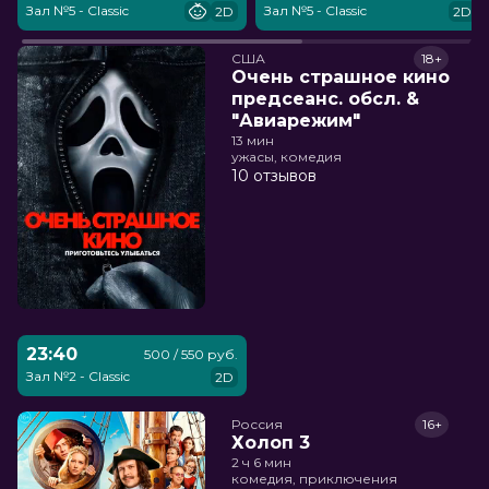
Зал №5 - Classic
Зал №5 - Classic
2D
2D
США
18+
Очень страшное кино
предсеанс. обсл. &
"Авиарежим"
13 мин
ужасы, комедия
10 отзывов
23:40
500 / 550 руб.
Зал №2 - Classic
2D
Россия
16+
Холоп 3
2 ч 6 мин
комедия, приключения