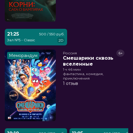
21:25
500 / 550 руб.
Зал №5 - Classic
2D
Россия
6+
Меморандум
Смешарики сквозь
вселенные
1 ч 46 мин
фантастика, комедия,
приключения
1 отзыв