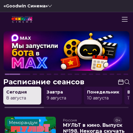
«Goodwin Синема»
Расписание сеансов
Сегодня
Завтра
Понедельник
В
8 августа
9 августа
10 августа
11
Россия
0+
Меморандум
МУЛЬТ в кино. Выпуск
№198. Некогда скучать