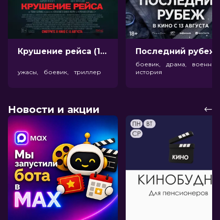
Крушение рейса (18+)
Посл
боевик, драма, военный
ужасы, боевик, триллер
история
Новости и акции