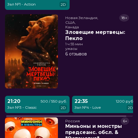
Зал №1 - Action
2D
Новая Зеландия,

18+
США,

Канада
Зловещие мертвецы:
Пекло
1 ч 55 мин
ужасы
6 отзывов
21:20
22:35
500 / 550 руб.
1200 руб.
Зал №3 - Classic
Зал №4 - Love
2D
2D
Россия
6+
Миньоны и монстры
предсеанс. обсл. &