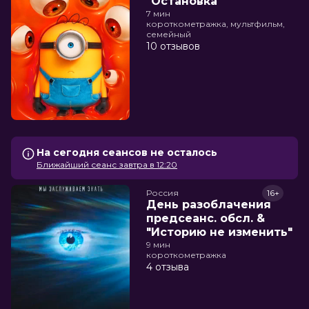
"Остановка"
7 мин
короткометражка, мультфильм,
семейный
10 отзывов
На сегодня сеансов не осталось
Ближайший сеанс завтра в 12:20
Россия
16+
День разоблачения
предсеанс. обсл. &
"Историю не изменить"
9 мин
короткометражка
4 отзыва