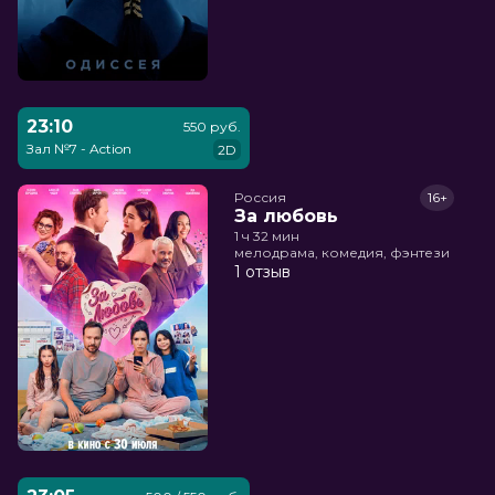
23:10
550 руб.
Зал №7 - Action
2D
Россия
16+
За любовь
1 ч 32 мин
мелодрама, комедия, фэнтези
1 отзыв