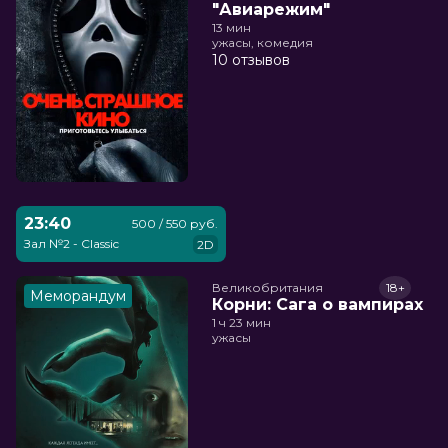
"Авиарежим"
13 мин
ужасы, комедия
10 отзывов
23:40
500 / 550 руб.
Зал №2 - Classic
2D
Великобритания
18+
Меморандум
Корни: Сага о вампирах
1 ч 23 мин
ужасы