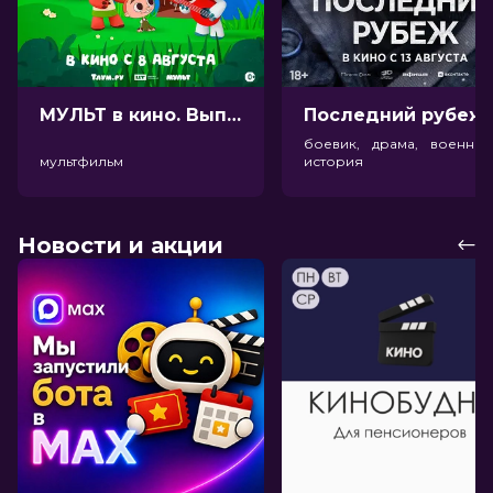
МУЛЬТ в кино. Выпуск №198. Некогда скучать (0+)
Посл
боевик, драма, военный
мультфильм
история
Новости и акции