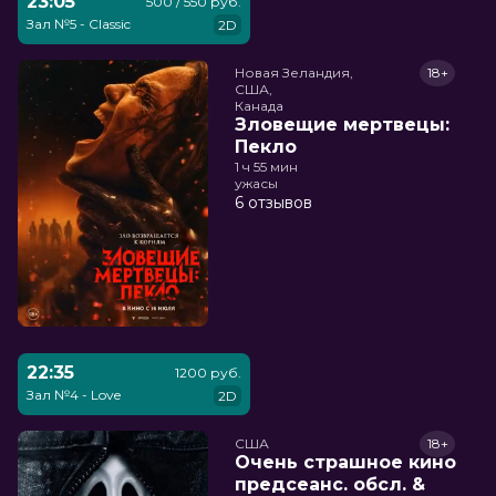
23:05
500 / 550 руб.
Зал №5 - Classic
2D
Новая Зеландия,

18+
США,

Канада
Зловещие мертвецы:
Пекло
1 ч 55 мин
ужасы
6 отзывов
22:35
1200 руб.
Зал №4 - Love
2D
США
18+
Очень страшное кино
предсеанс. обсл. &