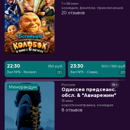
1 ч 56 мин
комедия, фэнтези, приключения
20 отзывов
22:30
23:30
550 руб.
500 / 550 руб.
Зал №6 - INvision
Зал №3 - Classic
2D
2D
Россия
18+
Меморандум
Одиссея предсеанс.
обсл. & "Авиарежим"
13 мин
короткометражка, комедия
8 отзывов