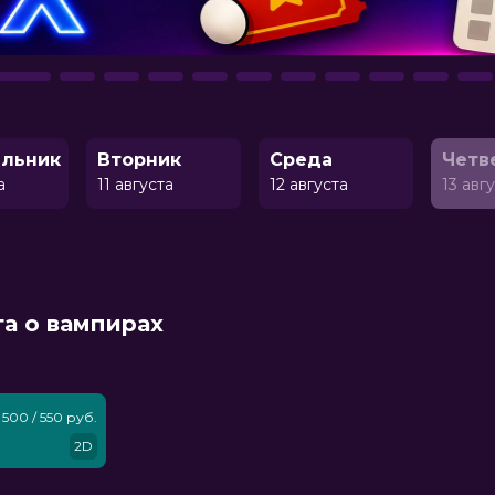
льник
Вторник
Среда
Четв
а
11 августа
12 августа
13 авг
га о вампирах
500 / 550 руб.
2D