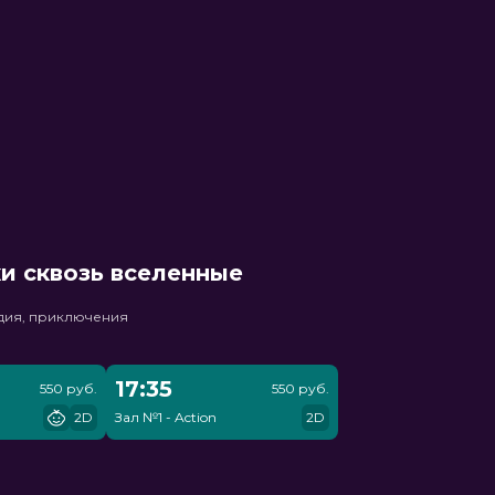
и сквозь вселенные
едия, приключения
17:35
550 руб.
550 руб.
2D
Зал №1 - Action
2D