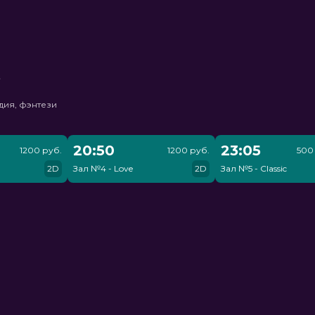
ь
дия, фэнтези
20:50
23:05
1200 руб.
1200 руб.
500 
2D
Зал №4 - Love
2D
Зал №5 - Classic