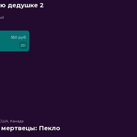
ню дедушке 2
ый
550 руб.
2D
США, Канада
 мертвецы: Пекло