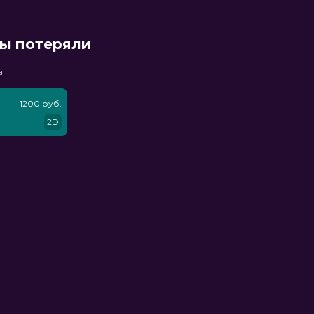
мы потеряли
а
1200 руб.
2D