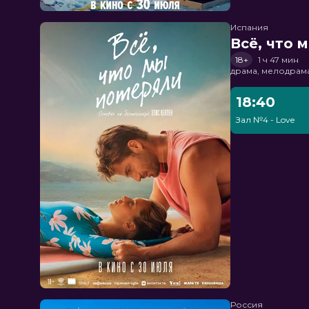
Испания
Всё, что 
18+
1 ч 47 мин
драма, мелодрам
18:40
Зал №4 - Love
Россия