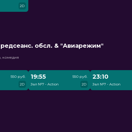
2D
редсеанс. обсл. & "Авиарежим"
, комедия
19:55
23:10
550 руб.
550 руб.
2D
Зал №7 - Action
2D
Зал №7 - Action