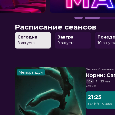
Расписание сеансов
Сегодня
Завтра
Понеде
8 августа
9 августа
10 август
Великобритания
Меморандум
Корни: Са
18+
1 ч 23 мин
ужасы
21:25
Зал №5 - Classic