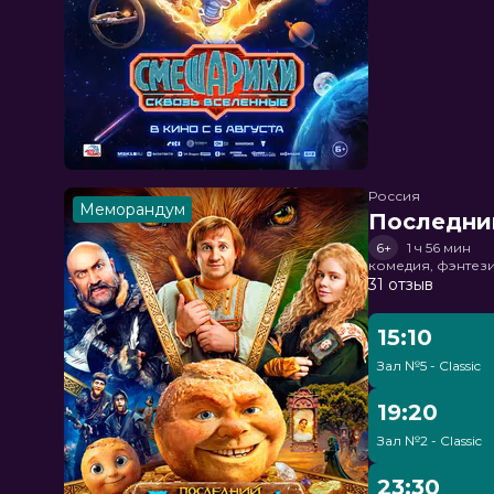
Россия
Меморандум
Последни
6+
1 ч 56 мин
комедия, фэнтез
31 отзыв
15:10
Зал №5 - Classic
19:20
Зал №2 - Classic
23:30