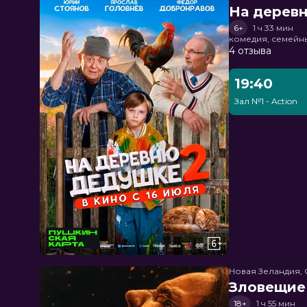
На дерев
6+
1 ч 33 мин
комедия, семейн
4 отзыва
19:40
Зал №1 - Action
Новая Зеландия, 
Зловещие
18+
1 ч 55 мин