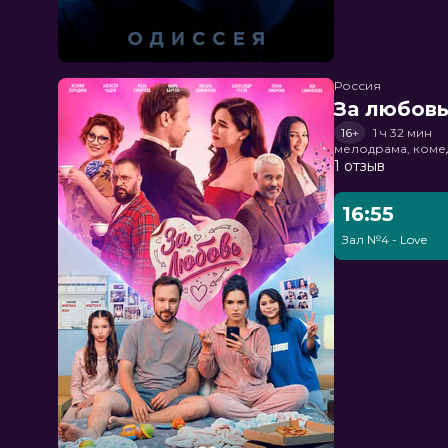
Россия
За любов
16+
1 ч 32 мин
мелодрама, коме
1 отзыв
16:55
Зал №4 - Love