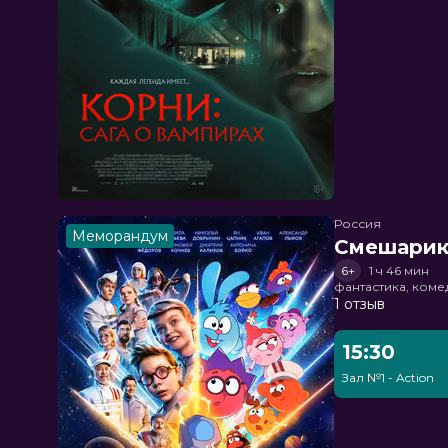
Россия
Меморандум
Смешарик
6+
1 ч 46 мин
фантастика, ком
1 отзыв
15:30
Зал №1 - Action