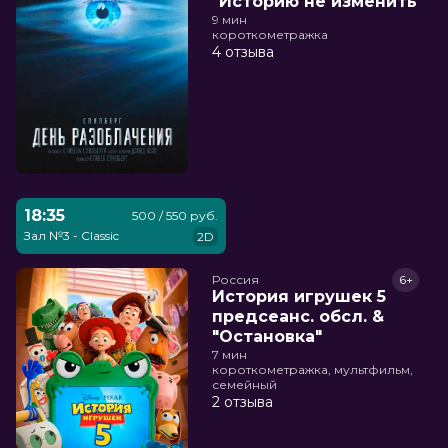
"Историю не изменить"
9 мин
короткометражка
4 отзыва
18:35
500 / 550 руб.
Зал №3 - Classic
2D
Россия
6+
История игрушек 5
предсеанс. обсл. &
"Остановка"
7 мин
короткометражка, мультфильм,
семейный
2 отзыва