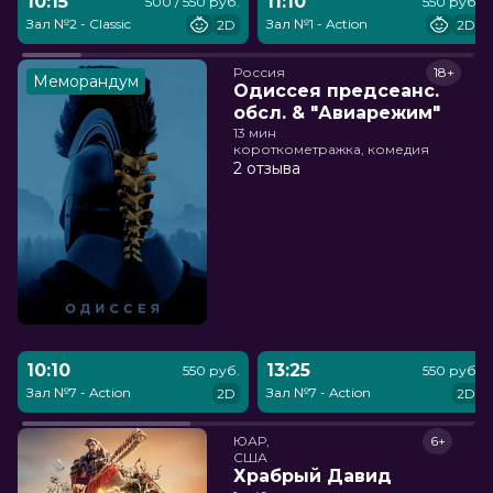
10:15
11:10
500 / 550 руб.
550 руб.
Зал №2 - Classic
Зал №1 - Action
2D
2D
Россия
18+
Меморандум
Одиссея предсеанс.
обсл. & "Авиарежим"
13 мин
короткометражка, комедия
2 отзыва
10:10
13:25
550 руб.
550 руб.
Зал №7 - Action
Зал №7 - Action
2D
2D
ЮАР,

6+
США
Храбрый Давид