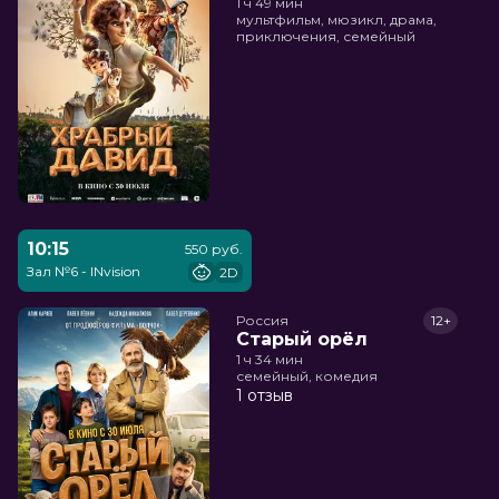
1 ч 49 мин
мультфильм, мюзикл, драма,
приключения, семейный
10:15
550 руб.
Зал №6 - INvision
2D
Россия
12+
Старый орёл
1 ч 34 мин
семейный, комедия
1 отзыв