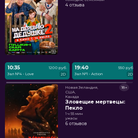
4 отзыва
10:35
19:40
1200 руб.
550 руб.
Зал №4 - Love
Зал №1 - Action
2D
2D
Новая Зеландия,

18+
США,

Канада
Зловещие мертвецы:
Пекло
1 ч 55 мин
ужасы
6 отзывов