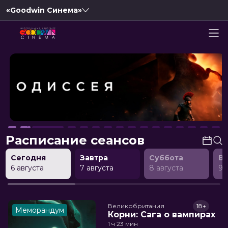
«Goodwin Синема»
Расписание сеансов
Сегодня
Завтра
Суббота
В
6 августа
7 августа
8 августа
9 
Великобритания
18+
Меморандум
Корни: Сага о вампирах
1 ч 23 мин