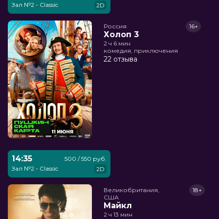
Зал №2 - Classic
2D
Россия
16+
Холоп 3
2 ч 6 мин
комедия, приключения
22 отзыва
14:35
500 / 550 руб.
Зал №2 - Classic
2D
Великобритания,

18+
США
Майкл
2 ч 13 мин