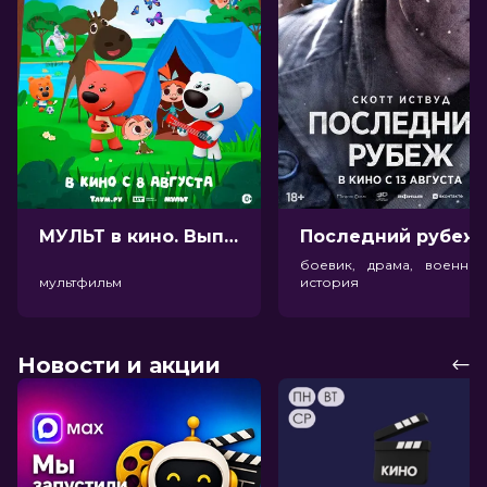
МУЛЬТ в кино. Выпуск №198. Некогда скучать (0+)
Посл
боевик, драма, военный
мультфильм
история
Новости и акции