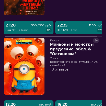
21:20
22:35
500 / 550 руб.
1200 руб.
Зал №3 - Classic
Зал №4 - Love
2D
2D
Россия
6+
Миньоны и монстры
предсеанс. обсл. &
"Остановка"
7 мин
короткометражка, мультфильм,
семейный
10 отзывов
12:20
16:20
550 руб.
550 руб.