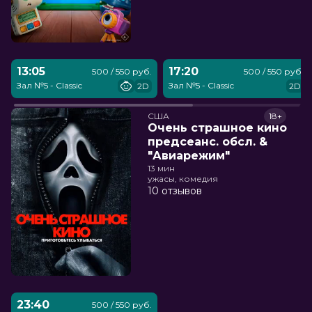
13:05
17:20
500 / 550 руб.
500 / 550 руб.
Зал №5 - Classic
Зал №5 - Classic
2D
2D
США
18+
Очень страшное кино
предсеанс. обсл. &
"Авиарежим"
13 мин
ужасы, комедия
10 отзывов
23:40
500 / 550 руб.