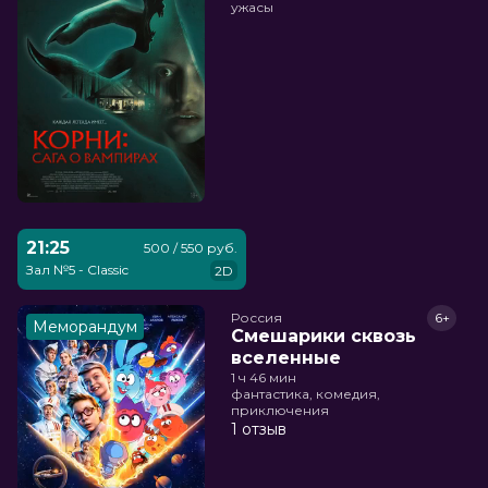
ужасы
21:25
500 / 550 руб.
Зал №5 - Classic
2D
Россия
6+
Меморандум
Смешарики сквозь
вселенные
1 ч 46 мин
фантастика, комедия,
приключения
1 отзыв