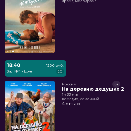
драма, мелодрама
18:40
1200 руб.
Зал №4 - Love
2D
Россия
6+
На деревню дедушке 2
1 ч 33 мин
комедия, семейный
4 отзыва