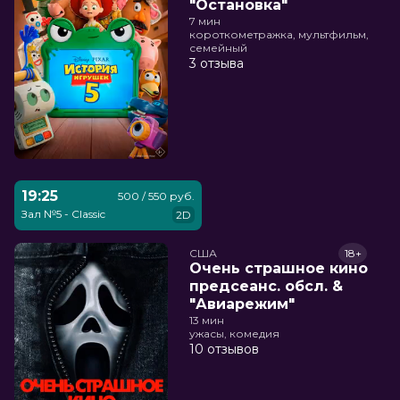
"Остановка"
7 мин
короткометражка, мультфильм,
семейный
3 отзыва
19:25
500 / 550 руб.
Зал №5 - Classic
2D
США
18+
Очень страшное кино
предсеанс. обсл. &
"Авиарежим"
13 мин
ужасы, комедия
10 отзывов