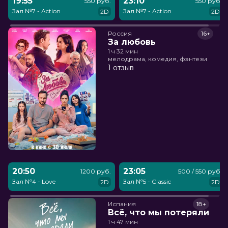
19:55
23:10
550 руб.
550 руб.
Зал №7 - Action
Зал №7 - Action
2D
2D
Россия
16+
За любовь
1 ч 32 мин
мелодрама, комедия, фэнтези
1 отзыв
20:50
23:05
1200 руб.
500 / 550 руб.
Зал №4 - Love
Зал №5 - Classic
2D
2D
Испания
18+
Всё, что мы потеряли
1 ч 47 мин