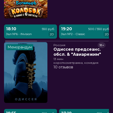
18:10
19:20
550 руб.
500 / 550 руб.
Зал №6 - INvision
Зал №2 - Classic
2D
2D
Россия
18+
Меморандум
Одиссея предсеанс.
обсл. & "Авиарежим"
13 мин
короткометражка, комедия
10 отзывов