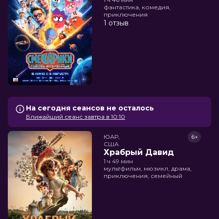
фантастика, комедия,
приключения
1 отзыв
На сегодня сеансов не осталось
Ближайший сеанс завтра в 10:10
ЮАР,

6+
США
Храбрый Давид
1 ч 49 мин
мультфильм, мюзикл, драма,
приключения, семейный