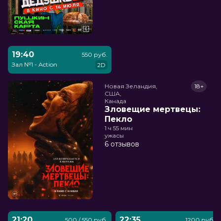
19:40
550 руб.
Зал №1 - Action
2D
Новая Зеландия,

18+
США,

Канада
Зловещие мертвецы:
Пекло
1 ч 55 мин
ужасы
6 отзывов
21:20
22:35
500 / 550 руб.
1200 руб.