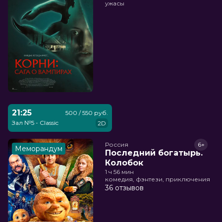
ужасы
21:25
500 / 550 руб.
Зал №5 - Classic
2D
Россия
6+
Меморандум
Последний богатырь.
Колобок
1 ч 56 мин
комедия, фэнтези, приключения
36 отзывов