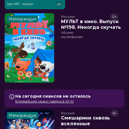
Зал №1 - Action
2D
Россия
0+
Меморандум
МУЛЬТ в кино. Выпуск
№198. Некогда скучать
46 мин
мультфильм
На сегодня сеансов не осталось
Ближайший сеанс завтра в 10:10
Россия
6+
Меморандум
Смешарики сквозь
вселенные
1 ч 46 мин