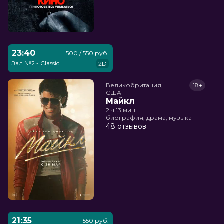
23:40
500 / 550 руб.
Зал №2 - Classic
2D
Великобритания,

18+
США
Майкл
2 ч 13 мин
биография, драма, музыка
48 отзывов
21:35
550 руб.