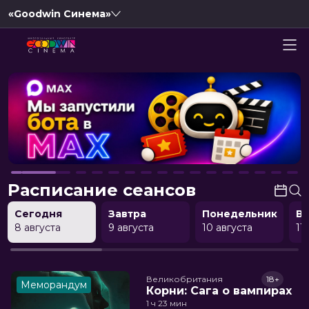
«Goodwin Синема»
Расписание сеансов
Сегодня
Завтра
Понедельник
В
8 августа
9 августа
10 августа
11
Великобритания
18+
Меморандум
Корни: Сага о вампирах
1 ч 23 мин