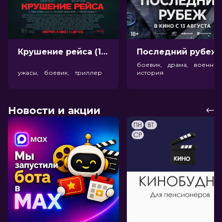
Крушение рейса (18+)
Посл
боевик, драма, военный
ужасы, боевик, триллер
история
Новости и акции