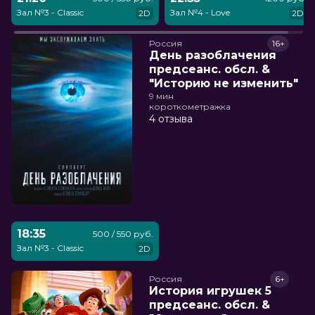
Зал №3 - Classic
Зал №4 - Love
2D
2D
Россия
16+
День разоблачения
предсеанс. обсл. &
"Историю не изменить"
9 мин
короткометражка
4 отзыва
18:35
500 / 550 руб.
Зал №3 - Classic
2D
Россия
6+
История игрушек 5
предсеанс. обсл. &