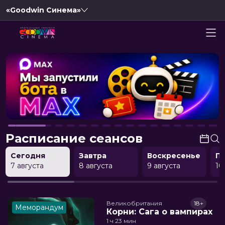
«Goodwin Синема»
Расписание сеансов
Сегодня
Завтра
Воскресенье
П
7 августа
8 августа
9 августа
10
Великобритания
18+
Меморандум
Корни: Сага о вампирах
1 ч 23 мин