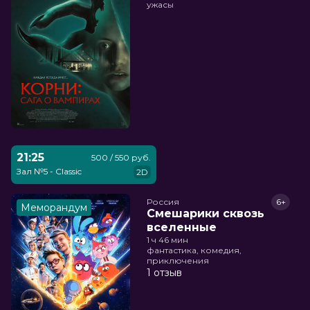
ужасы
21:25
500 / 550 руб.
Зал №5 - Classic
2D
Россия
6+
Меморандум
Смешарики сквозь
вселенные
1 ч 46 мин
фантастика, комедия,
приключения
1 отзыв