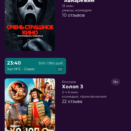
"Авиарежим"
13 мин
ужасы, комедия
10 отзывов
23:40
500 / 550 руб.
Зал №2 - Classic
2D
Россия
16+
Холоп 3
2 ч 6 мин
комедия, приключения
22 отзыва