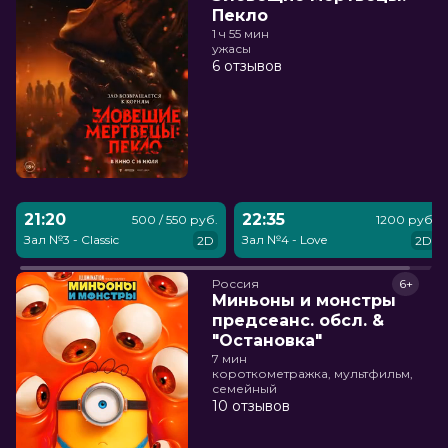
Пекло
1 ч 55 мин
ужасы
6 отзывов
21:20
22:35
500 / 550 руб.
1200 руб.
Зал №3 - Classic
Зал №4 - Love
2D
2D
Россия
6+
Миньоны и монстры
предсеанс. обсл. &
"Остановка"
7 мин
короткометражка, мультфильм,
семейный
10 отзывов