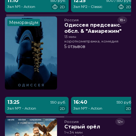
11:10
12:25
550 руб.
500 / 550 руб.
Зал №1 - Action
Зал №2 - Classic
2D
2D
Россия
18+
Меморандум
Одиссея предсеанс.
обсл. & "Авиарежим"
13 мин
короткометражка, комедия
5 отзывов
13:25
16:40
550 руб.
550 руб.
Зал №7 - Action
Зал №7 - Action
2D
2D
Россия
12+
Старый орёл
1 ч 34 мин