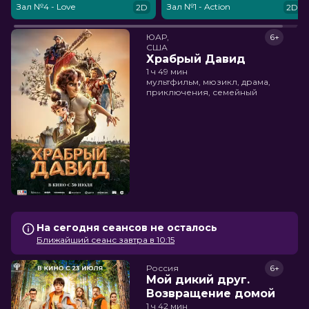
Зал №4 - Love
Зал №1 - Action
2D
2D
ЮАР,

6+
США
Храбрый Давид
1 ч 49 мин
мультфильм, мюзикл, драма,
приключения, семейный
На сегодня сеансов не осталось
Ближайший сеанс завтра в 10:15
Россия
6+
Мой дикий друг.
Возвращение домой
1 ч 42 мин