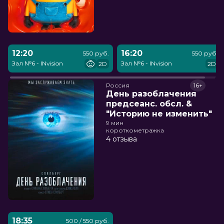
12:20
16:20
550 руб.
550 руб.
Зал №6 - INvision
Зал №6 - INvision
2D
2D
Россия
16+
День разоблачения
предсеанс. обсл. &
"Историю не изменить"
9 мин
короткометражка
4 отзыва
18:35
500 / 550 руб.