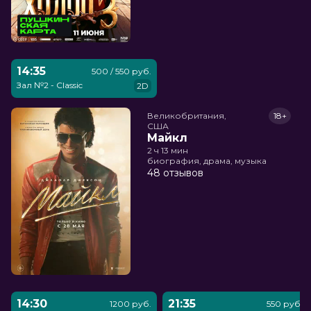
14:35
500 / 550 руб.
Зал №2 - Classic
2D
Великобритания,

18+
США
Майкл
2 ч 13 мин
биография, драма, музыка
48 отзывов
14:30
21:35
1200 руб.
550 руб.