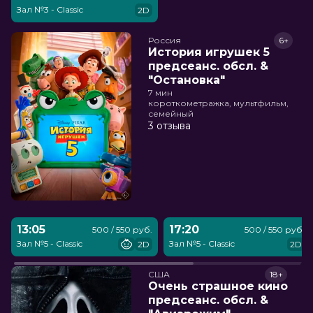
Зал №3 - Classic
2D
Россия
6+
История игрушек 5
предсеанс. обсл. &
"Остановка"
7 мин
короткометражка, мультфильм,
семейный
3 отзыва
13:05
17:20
500 / 550 руб.
500 / 550 руб.
Зал №5 - Classic
Зал №5 - Classic
2D
2D
США
18+
Очень страшное кино
предсеанс. обсл. &