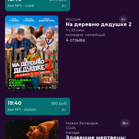
Зал №4 - Love
2D
Россия
6+
На деревню дедушке 2
1 ч 33 мин
комедия, семейный
4 отзыва
19:40
550 руб.
Зал №1 - Action
2D
Новая Зеландия,

18+
США,

Канада
Зловещие мертвецы: