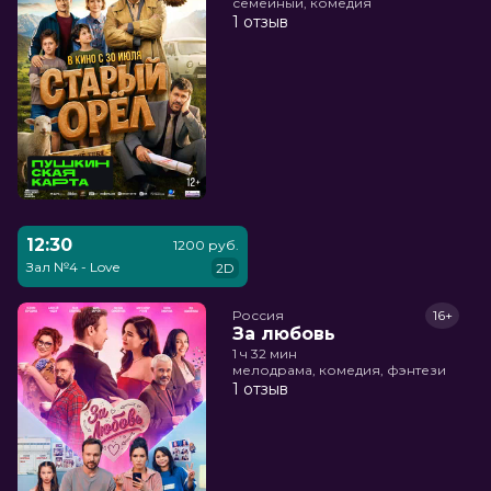
семейный, комедия
1 отзыв
12:30
1200 руб.
Зал №4 - Love
2D
Россия
16+
За любовь
1 ч 32 мин
мелодрама, комедия, фэнтези
1 отзыв