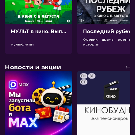
МУЛЬТ в кино. Выпуск №198. Некогда скучать (0+)
Посл
боевик, драма, военный
мультфильм
история
Новости и акции