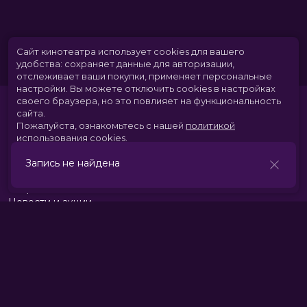
Сайт кинотеатра использует cookies для вашего
удобства: сохраняет данные для авторизации,
отслеживает ваши покупки, применяет персональные
настройки.
Вы можете отключить cookies в настройках
своего браузера, но это повлияет на функциональность
сайта.
Пожалуйста, ознакомьтесь с нашей
политикой
использования cookies
.
Запись не найдена
Принять
Расписание
Скоро в кино
Новости и акции
Парк развлечений
Служба поддержки
Вакансии
г. Томск, пр. Комсомольский 13б, ТРЦ «Изумрудный город», 3 этаж
тел.:
+7 (3822) 281-555