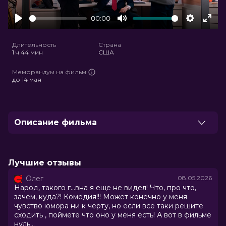
00:00
Play
Mute
Settings
Ente
full
Длительность
Страна
1 ч 44 мин
США
Меморандум на фильм
до 14 мая
Описание фильма
Бобби работает на побегушках у своего босса в
крупной инвестиционной компании на Уолл-Стрит.
Однажды он решает, что теперь кофе будут носить
Лучшие отзывы
ему и начинает воплощать свой хитроумный план
Олег
08.05.2026
обогащения и устранения конкурентов.
Народ, такого г...вна я еще не видел! Что, про что,
зачем, куда?! Комедия!!! Может конечно у меня
Оценка
5.0
/ 10 (769 голосов)
чувство юмора ни к черту, но если все таки решите
4.2
/ 10 (263 голоса)
сходить , поймете что оно у меня есть! А вот в фильме
нуль...
Год
2024