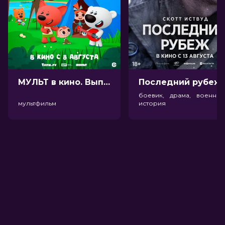
МУЛЬТ в кино. Выпуск №198. Некогда скучать (0+)
Посл
боевик, драма, военный
мультфильм
история