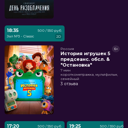
18:35
500 / 550 руб.
Зал №3 - Classic
2D
Россия
6+
История игрушек 5
предсеанс. обсл. &
"Остановка"
7 мин
короткометражка, мультфильм,
семейный
3 отзыва
17:20
19:25
500 / 550 руб.
500 / 550 руб.