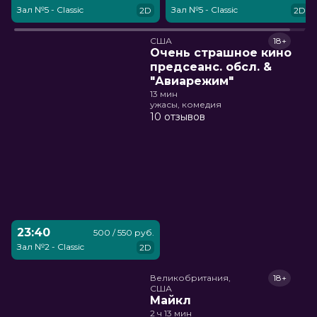
Зал №5 - Classic
Зал №5 - Classic
2D
2D
США
18+
Очень страшное кино
предсеанс. обсл. &
"Авиарежим"
13 мин
ужасы, комедия
10 отзывов
23:40
500 / 550 руб.
Зал №2 - Classic
2D
Великобритания,

18+
США
Майкл
2 ч 13 мин