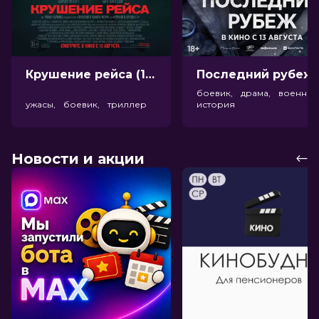
Крушение рейса (18+)
Посл
боевик, драма, военный
ужасы, боевик, триллер
история
Новости и акции