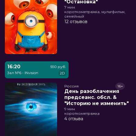
"Остановка"
7 мин
короткометражка, мультфильм,
семейный
12 отзывов
16:20
550 руб.
Зал №6 - INvision
2D
Россия
16+
День разоблачения
предсеанс. обсл. &
"Историю не изменить"
9 мин
короткометражка
4 отзыва