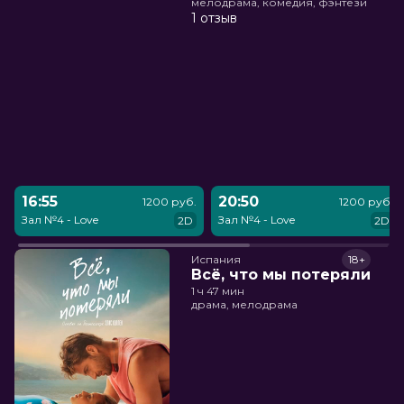
мелодрама, комедия, фэнтези
1 отзыв
16:55
20:50
1200 руб.
1200 руб.
Зал №4 - Love
Зал №4 - Love
2D
2D
Испания
18+
Всё, что мы потеряли
1 ч 47 мин
драма, мелодрама