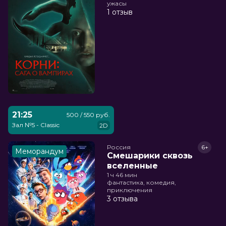
ужасы
1 отзыв
21:25
500 / 550 руб.
Зал №5 - Classic
2D
Россия
6+
Меморандум
Смешарики сквозь
вселенные
1 ч 46 мин
фантастика, комедия,
приключения
3 отзыва