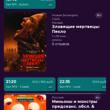
Зал №1 - Action
2D
Новая Зеландия,

18+
США,

Канада
Зловещие мертвецы:
Пекло
1 ч 55 мин
ужасы
6 отзывов
21:20
22:35
500 / 550 руб.
1200 руб.
Зал №3 - Classic
Зал №4 - Love
2D
2D
Россия
6+
Миньоны и монстры
предсеанс. обсл. &