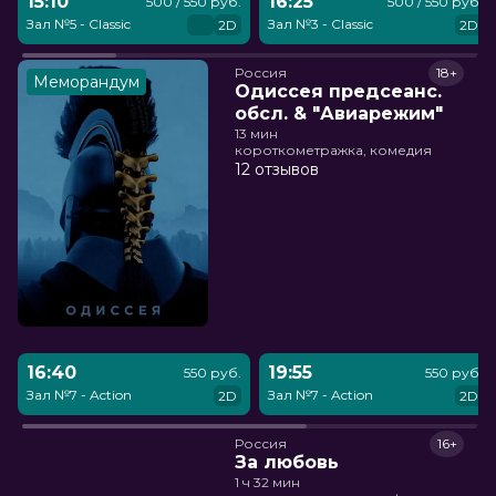
15:10
16:25
500 / 550 руб.
500 / 550 руб.
Зал №5 - Classic
Зал №3 - Classic
2D
2D
Россия
18+
Меморандум
Одиссея предсеанс.
обсл. & "Авиарежим"
13 мин
короткометражка, комедия
12 отзывов
16:40
19:55
550 руб.
550 руб.
Зал №7 - Action
Зал №7 - Action
2D
2D
Россия
16+
За любовь
1 ч 32 мин