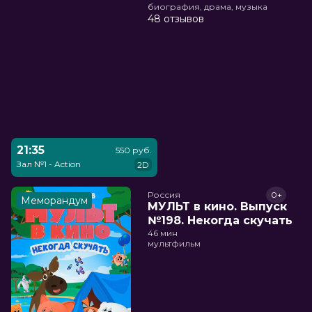
биография, драма, музыка
48 отзывов
21:35
550 руб.
Зал №1 - Action
2D
Россия
0+
Меморандум
МУЛЬТ в кино. Выпуск
№198. Некогда скучать
46 мин
мультфильм