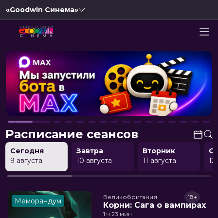
«Goodwin Синема»
Расписание сеансов
Сегодня
Завтра
Вторник
С
9 августа
10 августа
11 августа
12
Великобритания
18+
Меморандум
Корни: Сага о вампирах
1 ч 23 мин