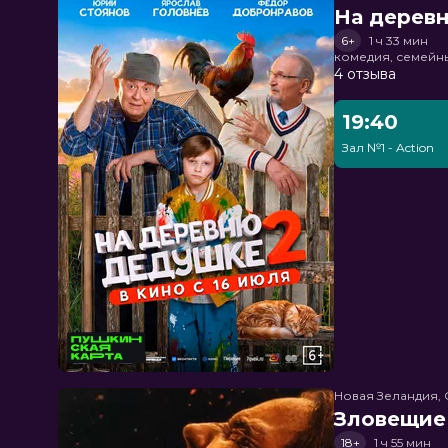
На дерев
6+
1 ч 33 мин
комедия, семейн
4 отзыва
19:40
Зал №1 - Action
Новая Зеландия, 
Зловещие
18+
1 ч 55 мин