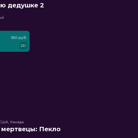
ню дедушке 2
ый
550 руб.
2D
США, Канада
 мертвецы: Пекло