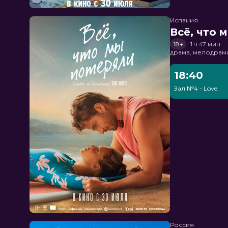
Испания
Всё, что 
18+
1 ч 47 мин
драма, мелодрам
18:40
Зал №4 - Love
Россия