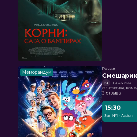
Россия
Меморандум
Смешарик
6+
1 ч 46 мин
фантастика, ком
3 отзыва
15:30
Зал №1 - Action