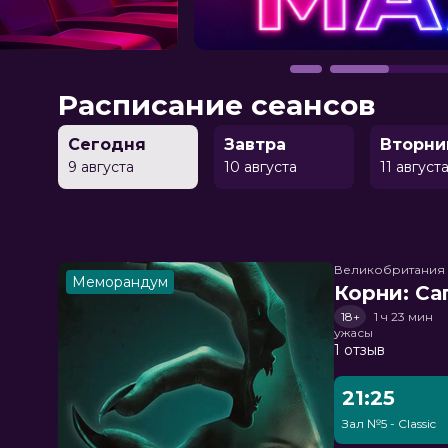
Расписание сеансов
Сегодня
Завтра
Вторни
9 августа
10 августа
11 август
Великобритания
Меморандум
Корни: Са
18+
1 ч 23 мин
ужасы
1 отзыв
21:25
Зал №5 - Classic