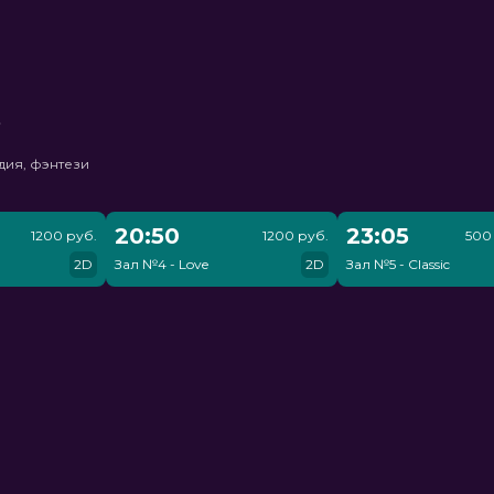
ь
дия, фэнтези
20:50
23:05
1200 руб.
1200 руб.
500 
2D
Зал №4 - Love
2D
Зал №5 - Classic