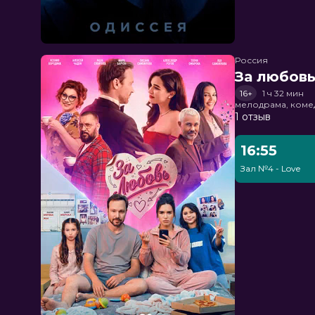
Россия
За любов
16+
1 ч 32 мин
мелодрама, коме
1 отзыв
16:55
Зал №4 - Love