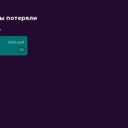
мы потеряли
а
1200 руб.
2D