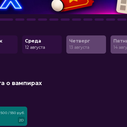
к
Среда
Четверг
Пятн
а
12 августа
13 августа
14 авг
га о вампирах
500 / 550 руб.
2D