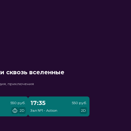
и сквозь вселенные
едия, приключения
17:35
550 руб.
550 руб.
2D
Зал №1 - Action
2D