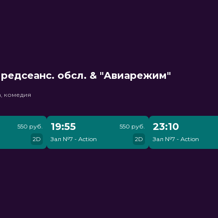
редсеанс. обсл. & "Авиарежим"
, комедия
19:55
23:10
550 руб.
550 руб.
2D
Зал №7 - Action
2D
Зал №7 - Action