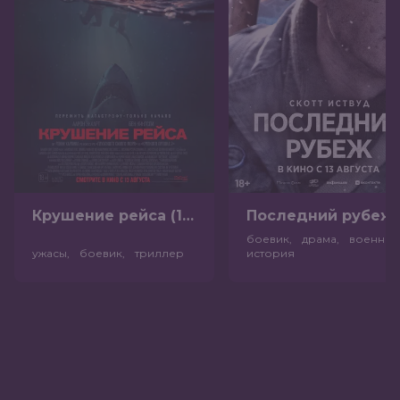
Крушение рейса (18+)
Посл
боевик, драма, военный
ужасы, боевик, триллер
история