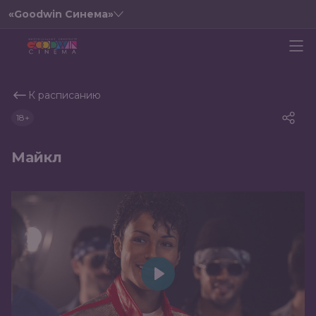
«Goodwin Синема»
К расписанию
18+
Майкл
Play