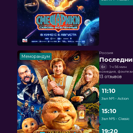
Россия
Меморандум
Последни
6+
1 ч 56 мин
комедия, фэнтез
13 отзывов
11:10
Зал №1 - Action
15:10
Зал №5 - Classic
19:20