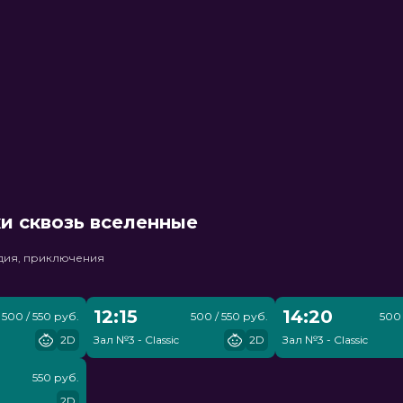
и сквозь вселенные
едия, приключения
12:15
14:20
500 / 550 руб.
500 / 550 руб.
500 
2D
Зал №3 - Classic
2D
Зал №3 - Classic
550 руб.
2D