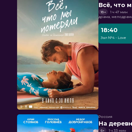
Всё, что 
18+
1 ч 47 мин
драма, мелодрам
18:40
Зал №4 - Love
Россия
На дерев
6+
1 ч 33 мин