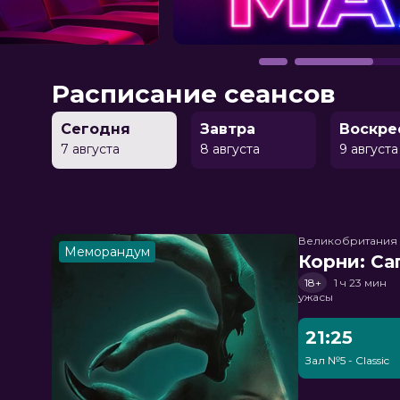
Расписание сеансов
Сегодня
Завтра
Воскре
7 августа
8 августа
9 августа
Великобритания
Меморандум
Корни: Са
18+
1 ч 23 мин
ужасы
21:25
Зал №5 - Classic