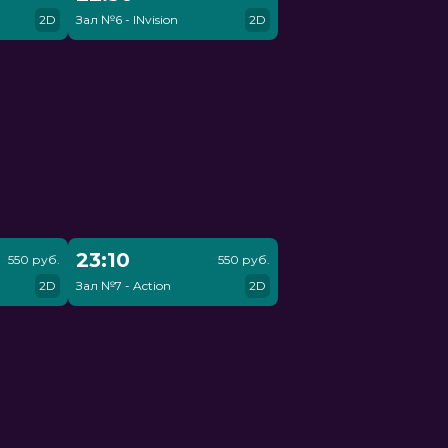
2D
Зал №6 - INvision
2D
23:10
550 руб.
550 руб.
2D
Зал №7 - Action
2D