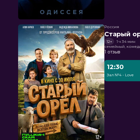
Россия
Старый о
12+
1 ч 34 мин
семейный, комед
1 отзыв
12:30
Зал №4 - Love