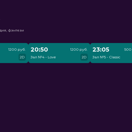
ь
дия, фэнтези
20:50
23:05
1200 руб.
1200 руб.
500 
2D
Зал №4 - Love
2D
Зал №5 - Classic