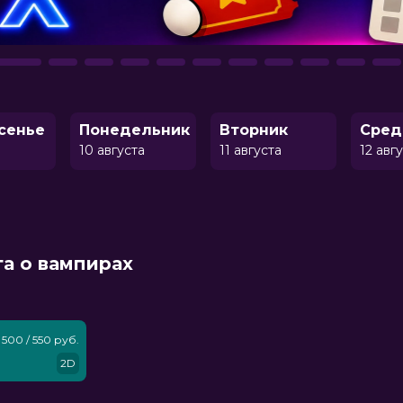
сенье
Понедельник
Вторник
Сред
10 августа
11 августа
12 авг
га о вампирах
500 / 550 руб.
2D