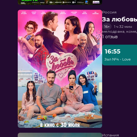
Россия
За любов
16+
1 ч 32 мин
мелодрама, коме
1 отзыв
16:55
Зал №4 - Love
Испания