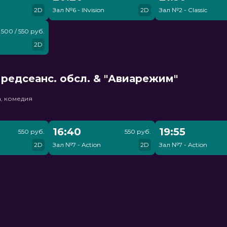
2D
Зал №6 - INvision
2D
Зал №2 - Classic
500 / 550 руб.
2D
редсеанс. обсл. & "Авиарежим"
, комедия
16:40
19:55
550 руб.
550 руб.
2D
Зал №7 - Action
2D
Зал №7 - Action