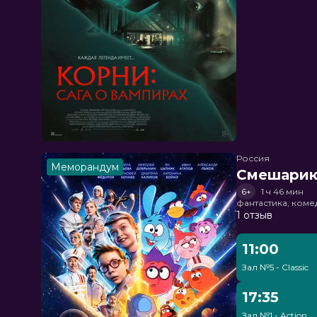
Россия
Меморандум
Смешарик
6+
1 ч 46 мин
фантастика, ком
1 отзыв
11:00
Зал №5 - Classic
17:35
Зал №1 - Action