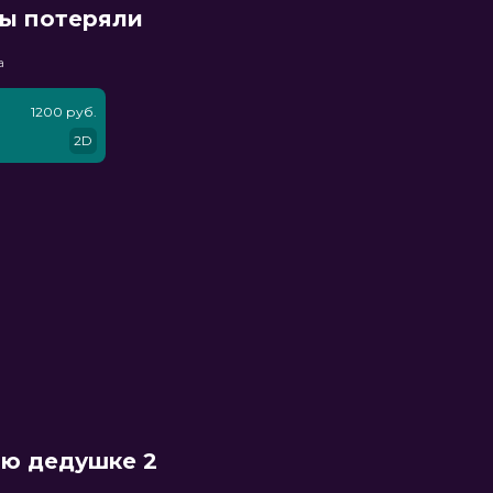
мы потеряли
а
1200 руб.
2D
ню дедушке 2