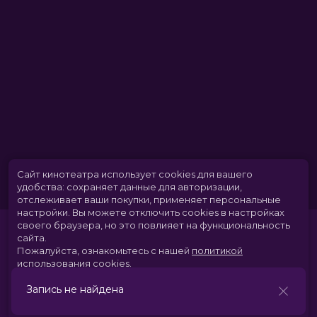
В прокате
с 7 мая до 27 мая
Меморандум
до 13 мая
Сайт кинотеатра использует cookies для вашего
удобства: сохраняет данные для авторизации,
отслеживает ваши покупки, применяет персональные
настройки.
Вы можете отключить cookies в настройках
своего браузера, но это повлияет на функциональность
сайта.
Пожалуйста, ознакомьтесь с нашей
политикой
использования cookies
.
Запись не найдена
Принять
Расписание
Скоро в кино