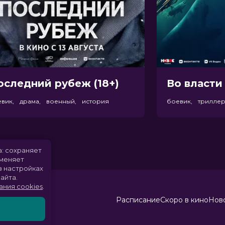
оследний рубеж (18+)
Во власти 
евик, драма, военный, история
боевик, трилле
а: сохраняет
именяет
в настройках
айта.
ания cookies
.
Расписание
Скоро в кино
Ново