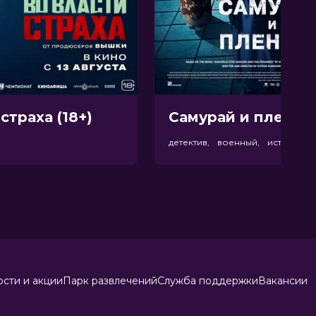
страха (18+)
Самурай и пленник
р
детектив, военный, история
сти и акции
Парк развлечений
Служба поддержки
Вакансии