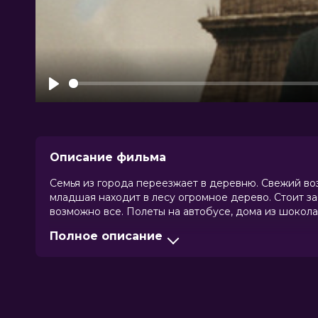
Play
Описание фильма
Семья из города переезжает в деревню. Свежий во
младшая находит в лесу огромное дерево. Стоит з
возможно все. Полеты на автобусе, дома из шокола
Полное описание
Увы, цифровой детокс по вкусу не всем. Старшая ж
мчится могущественная бабушка, готовая уничтожит
чудеса буквально растут на ветках.
Оценка
6.8
/ 10 (4 515 голосов)
6.8
/ 1
Год
2026