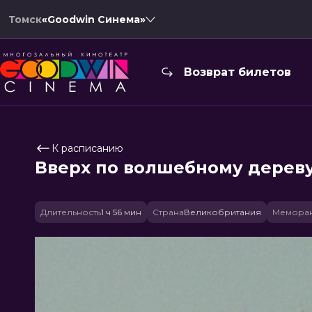
Томск
«Goodwin Синема»
Возврат билетов
К расписанию
Вверх по волшебному дерев
Длительность
1 ч 56 мин
Страна
Великобритания
Меморан