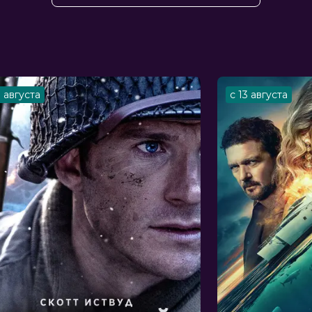
н, Клэр Фой, Дженнифер Сондерс,
 Хип, Оливер Крис, Майкл Пэйлин,
укс
3 августа
с 13 августа