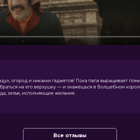
здух, огород и никаких гаджетов! Пока папа выращивает пом
абраться на его верхушку — и окажешься в Волшебном короле
да, зелья, исполняющие желания.
ить не может без соцсетей и мечтает вернуться в город. На 
ь весь лес. Остановить ее может только чудо. Но в мире эль
0 (2 088 голосов)
Все отзывы