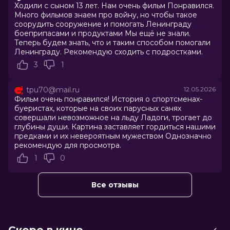
Ходили с сыном 13 лет. Нам очень фильм Понравился.
Год
2026
Много фильмов знаем про войну, но чтобы такое
Страна
Россия
соорудить сооружение и помогать Ленинграду
Режиссер
Александр Котт
боеприпасами и продуктами Мы ещё не знали.
Актеры
Тихон Жизневский, Роман
Теперь будем знать, что и таким способом помогали
Евдокимов, Ксения Трейстер,
Ленинграду. Рекомендую сходить с подростками.
Виктор Добронравов, Полина
3
1
Агуреева, Вадим Сквирский, Евгений
Сидихин, Дирк Мартенс, Сергей
tpu70@mail.ru
12.05.2026
Липовский, Виталий Икрамов
Фильм очень понравился! История о спортсменах-
Продюсеры
Антон Златопольский, Вадим
буеристах, которые на своих парусных санях
Верещагин, Наталья Коткова
совершали невозможное на льду Ладоги, трогает до
Сценаристы
Михаил Зубко, Игорь Каграманов,
глубины души. Картина заставляет гордиться нашими
Елена Квасова-Дюффорт
предками и их невероятным мужеством Однозначно
Жанр
драма, история
рекомендую для просмотра.
Длительность
1 ч 59 мин
1
0
В прокате
с 23 апреля до 3 июня
Меморандум
до 29 апреля
Пушкинская карта
Можно оплатить
Все отзывы