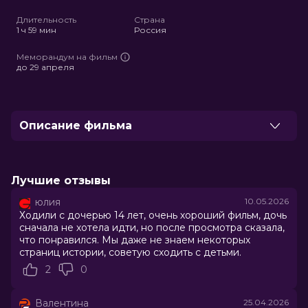
full
Длительность
Страна
1 ч 59 мин
Россия
Меморандум на фильм
до 29 апреля
Описание фильма
В ноябре, в самое начало страшной зимы 1941 года,
когда вокруг Ленинграда смыкается кольцо блокады,
отряд молодых спортсменов-буеристов выходит на
Лучшие отзывы
тонкий, еще не вставший лед. Миссия по доставке
юлия
10.05.2026
боеприпасов превращается в операцию по
Ходили с дочерью 14 лет, очень хороший фильм, дочь
спасению сирот из детского дома, которых не успели
сначала не хотела идти, но после просмотра сказала,
эвакуировать. Бывшие соперники в спорте по
что понравился. Мы даже не знаем некоторых
регатам теперь должны превратиться в настоящую
страниц истории, советую сходить с детьми.
единую команду, чтобы выжить самим и подарить
2
0
надежду всем остальным.
Валентина
25.04.2026
Оценка
8.1
/ 10 (165 117 голосов)