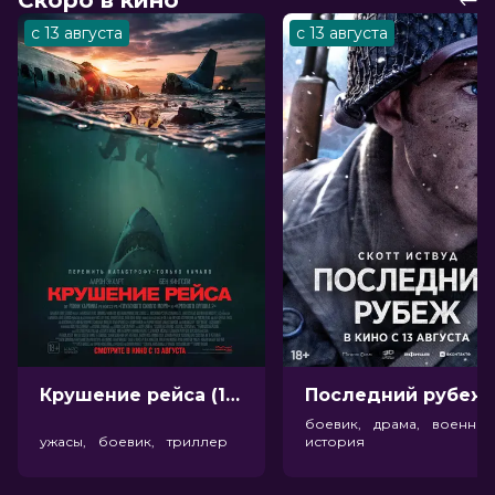
Скоро в кино
с 13 августа
с 13 августа
Крушение рейса (18+)
Посл
боевик, драма, военный
ужасы, боевик, триллер
история