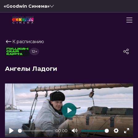
«Goodwin Синема»
К расписанию
12+
Ангелы Ладоги
Play
00:00
Play
Mute
Settings
Ente