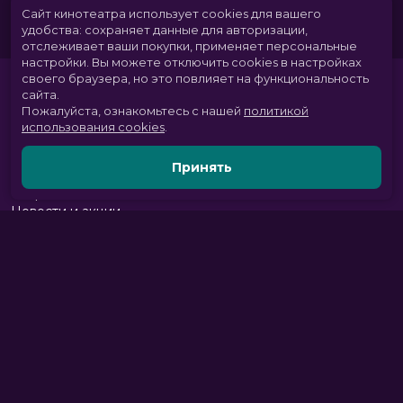
Сайт кинотеатра использует cookies для вашего
удобства: сохраняет данные для авторизации,
отслеживает ваши покупки, применяет персональные
настройки.
Вы можете отключить cookies в настройках
своего браузера, но это повлияет на функциональность
сайта.
Пожалуйста, ознакомьтесь с нашей
политикой
использования cookies
.
Принять
Расписание
Скоро в кино
Новости и акции
Парк развлечений
Служба поддержки
Вакансии
г. Томск, пр. Комсомольский 13б, ТРЦ «Изумрудный город», 3 этаж
тел.:
+7 (3822) 281-555