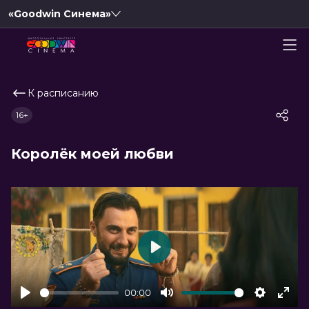
«Goodwin Синема»
К расписанию
16+
Королёк моей любви
Play
00:00
Play
Mute
Settings
Ente