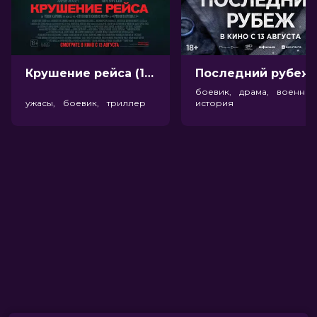
Крушение рейса (18+)
Посл
боевик, драма, военный
ужасы, боевик, триллер
история