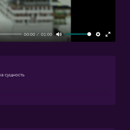
00:00
01:00
Mute
Settings
Enter
fullscree
ка сущность