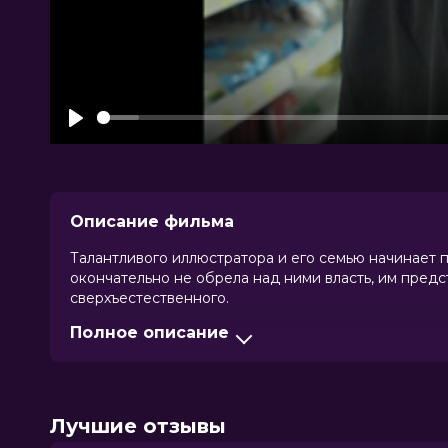
Play
Описание фильма
Талантливого иллюстратора и его семью начинает 
окончательно не обрела над ними власть, им предс
сверхъестественного.
Полное описание
Оценка
6.1
/ 10 (21 762 голоса)
5.7
/ 10
Год
2025
Страна
Великобритания
Режиссер
Дилан Саузерн
Лучшие отзывы
Актеры
Бенедикт Камбербэтч, Дэвид Тьюли
Билл, Винетт Робинсон, Гарри Куп