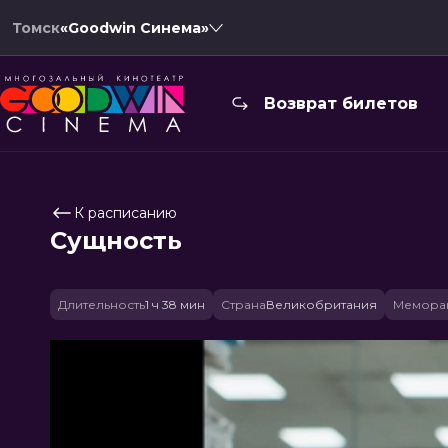
Томск
«Goodwin Синема»
Возврат билетов
К расписанию
Сущность
Длительность
1 ч 38 мин
Страна
Великобритания
Меморан