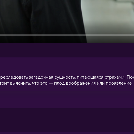
преследовать загадочная сущность, питающаяся страхами. По
тоит выяснить, что это — плод воображения или проявление
 (2 400 голосов)
с, Сэм Спруэлл, Джесси Кейв, Лео
ер, Макс Портер, Тим Плестер, Адам