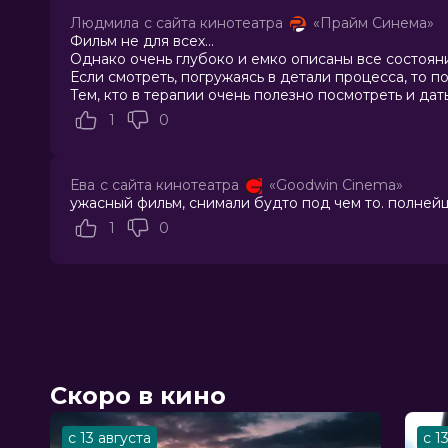
Бейзил
Людмила
с сайта кинотеатра
«Прайм Синема»
Продюсеры
Адам Экланд, Леа Кларк, Андреа К
Фильм не для всех...
Сценаристы
Дилан Саузерн
Однако очень глубоко и емко описаны все состояни
Жанр
ужасы, драма, триллер
Если смотреть, погружаясь в детали процесса, то 
Тем, кто в терапии очень полезно посмотреть и дат
Длительность
1 ч 38 мин
В прокате
с 20 ноября до 3 декабря
1
0
Меморандум
до 26 ноября
Ева
с сайта кинотеатра
«Goodwin Cinema»
ужасный фильм, снимали будто под чем то. полней
1
0
Скоро в кино
с 13 августа
с 1