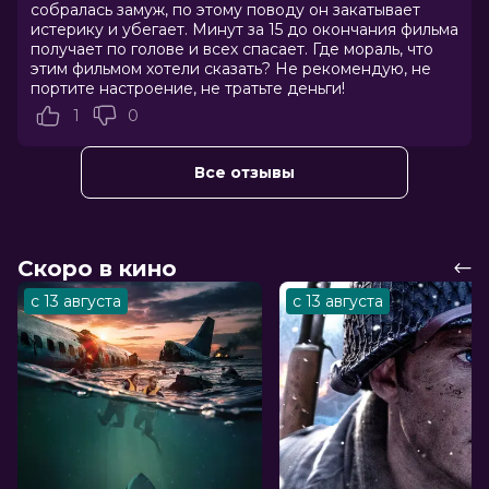
собралась замуж, по этому поводу он закатывает
Страна
Россия
истерику и убегает. Минут за 15 до окончания фильма
Режиссер
Дмитрий Губарев
получает по голове и всех спасает. Где мораль, что
Актеры
Илья Малаков, Даниил Ходунов,
этим фильмом хотели сказать? Не рекомендую, не
Никита Ходунов, Анна Большова,
портите настроение, не тратьте деньги!
Антон Батырев, Лада Чуровская,
1
0
Екатерина Гонтаренко, Данила
Уютов, Тимофей Иванов, Пётр Занин
Продюсеры
Юрий Обухов, Алексей Рязанцев
Все отзывы
Сценаристы
Кирилл Кондратов, Виктор
Мельников, Олег Штром
Жанр
семейный, комедия, приключения
Длительность
1 ч 29 мин
Скоро в кино
В прокате
с 2 октября до 15 октября
с 13 августа
с 13 августа
Меморандум
до 8 октября
Пушкинская карта
Можно оплатить