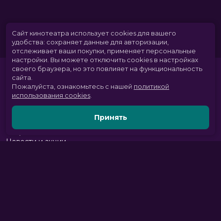
Сайт кинотеатра использует cookies для вашего
удобства: сохраняет данные для авторизации,
отслеживает ваши покупки, применяет персональные
настройки.
Вы можете отключить cookies в настройках
своего браузера, но это повлияет на функциональность
сайта.
Пожалуйста, ознакомьтесь с нашей
политикой
использования cookies
.
Принять
Расписание
Скоро в кино
Новости и акции
Парк развлечений
Служба поддержки
Вакансии
г. Томск, пр. Комсомольский 13б, ТРЦ «Изумрудный город», 3 этаж
тел.:
+7 (3822) 281-555