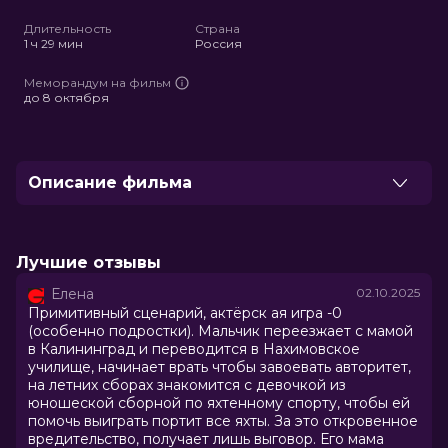
full
Длительность
Страна
1 ч 29 мин
Россия
Меморандум на фильм
до 8 октября
Описание фильма
Четырнадцатилетний Егор, переехав с мамой из
Санкт-Петербурга в Калининград, начинает новую
жизнь: другое учебное заведение –
Лучшие отзывы
Калининградское Нахимовское училище, новые
Елена
02.10.2025
знакомства, новые друзья, новые обстоятельства и
Примитивный сценарий, актёрск ая игра -0
заботы… Он сходу решает завоевать авторитет и
(особенно подростки). Мальчик переезжает с мамой
представляется родным братом легендарных
в Калининград и переводится в Нахимовское
нахимовцев Логиновых. И план поначалу работает –
училище, начинает врать чтобы завоевать авторитет,
популярность позволяет ему стать звездой класса.
на летних сборах знакомится с девочкой из
юношеской сборной по яхтенному спорту, чтобы ей
помочь выиграть портит все яхты. За это откровенное
Оценка
5.9
/ 10 (4 643 голоса)
вредительство, получает лишь выговор. Его мама
Год
2025