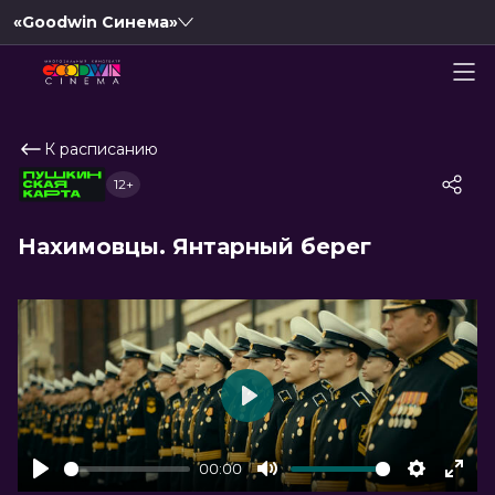
«Goodwin Синема»
К расписанию
12+
Нахимовцы. Янтарный берег
Play
00:00
Play
Mute
Settings
Ente