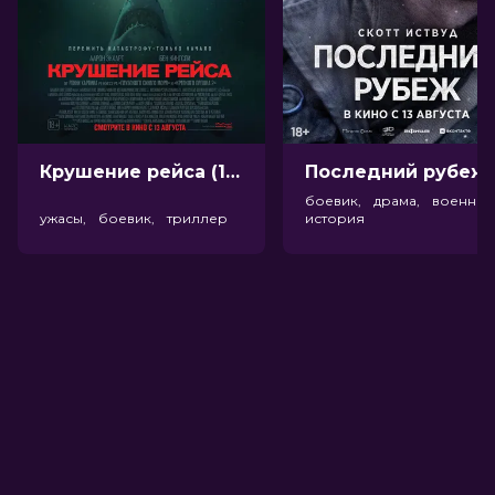
Крушение рейса (18+)
Посл
боевик, драма, военный
ужасы, боевик, триллер
история