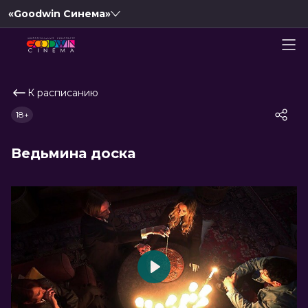
«Goodwin Синема»
К расписанию
18+
Ведьмина доска
Play