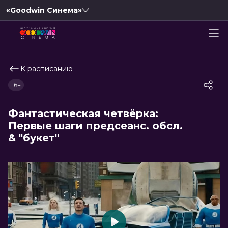
«Goodwin Синема»
К расписанию
16+
Фантастическая четвёрка:
Первые шаги предсеанс. обсл.
& "букет"