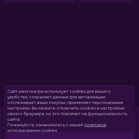
Длительность
10 мин
В прокате
с 31 июля до 10 сентября
Меморандум
до 6 августа
Сайт кинотеатра использует cookies для вашего
удобства: сохраняет данные для авторизации,
отслеживает ваши покупки, применяет персональные
настройки.
Вы можете отключить cookies в настройках
своего браузера, но это повлияет на функциональность
сайта.
Пожалуйста, ознакомьтесь с нашей
политикой
использования cookies
.