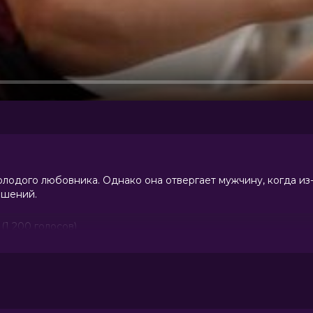
одого любовника. Однако она отвергает мужчину, когда из-
ошений.
0 (1 200 голосов)
н, Тэмми Бланчард, Кэти Куртин