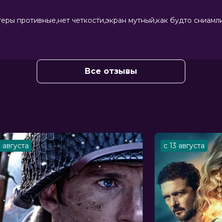
теры противные,нет четкости,экран мутный,как будто сниамл
Все отзывы
3 августа
с 13 августа