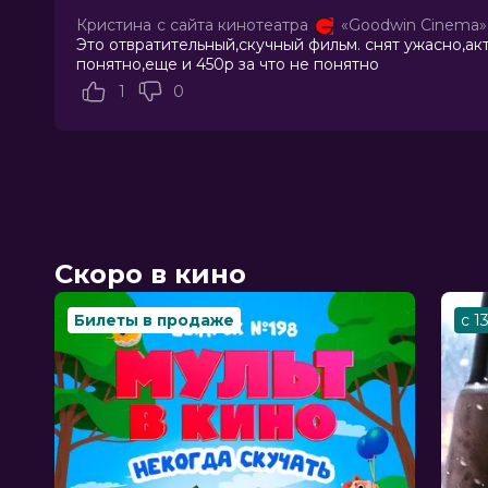
Жанр
триллер
Кристина
с сайта кинотеатра
«Goodwin Cinema»
Длительность
1 ч 36 мин
Это отвратительный,скучный фильм. снят ужасно,ак
В прокате
с 3 июля до 16 июля
понятно,еще и 450р за что не понятно
Меморандум
до 9 июля
1
0
Скоро в кино
Билеты в продаже
с 1