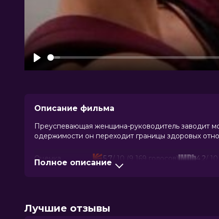
Play
Описание фильма
Преуспевающая женщина-руководитель заводит мол
одержимости он переходит границы здоровых отн
Оценка
5.7
/ 10 (9 169 голосов)
4.2
/ 1
Полное описание
Год
2025
Страна
США
Режиссер
Джастин Келли
Актеры
Алисия Сильверстоун, Карл Глусма
Лучшие отзывы
Продюсеры
Джордан Бекман
Сценаристы
Джек Доннелли