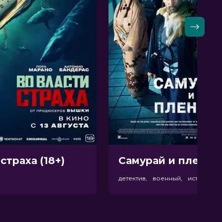
страха (18+)
Самурай и пленник
р
детектив, военный, история