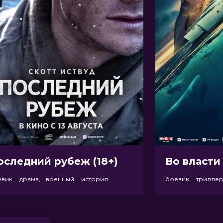
оследний рубеж (18+)
Во власти 
евик, драма, военный, история
боевик, трилле