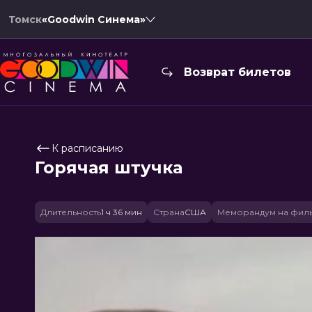
Томск
«Goodwin Синема»
Возврат билетов
К расписанию
Горячая штучка
Длительность
1 ч 36 мин
Страна
США
Меморандум на фил