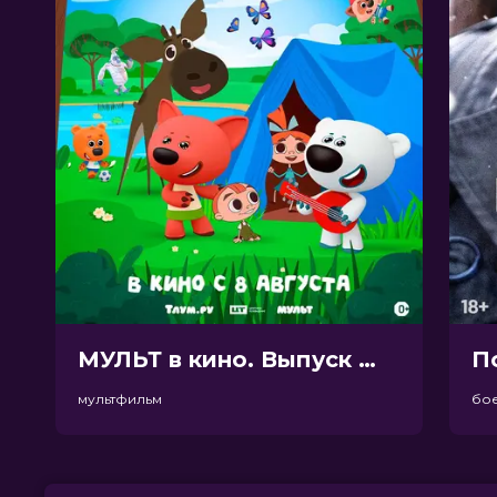
МУЛЬТ в кино. Выпуск №198. Некогда скучать (0+)
П
мультфильм
бо