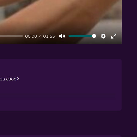
00:00
01:53
Mute
Settings
Enter
fullscree
за своей