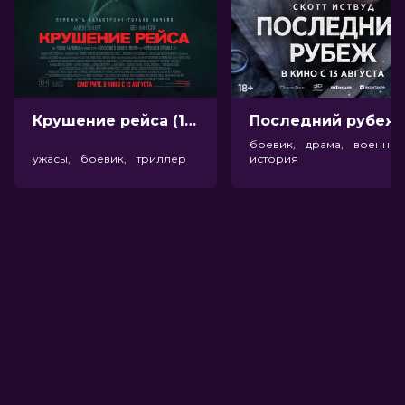
Пушкинская карта
Можно оплатить
Крушение рейса (18+)
Посл
боевик, драма, военный
ужасы, боевик, триллер
история