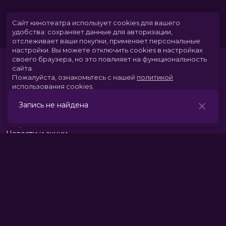
Сайт кинотеатра использует cookies для вашего
удобства: сохраняет данные для авторизации,
отслеживает ваши покупки, применяет персональные
настройки.
Вы можете отключить cookies в настройках
своего браузера, но это повлияет на функциональность
сайта.
Пожалуйста, ознакомьтесь с нашей
политикой
использования cookies
.
Запись не найдена
Принять
Расписание
Скоро в кино
Новости и акции
Парк развлечений
Служба поддержки
Вакансии
г. Томск, пр. Комсомольский 13б, ТРЦ «Изумрудный город», 3 этаж
тел.:
+7 (3822) 281-555