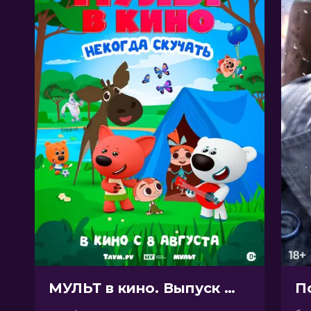
МУЛЬТ в кино. Выпуск №198. Некогда скучать (0+)
П