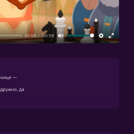
00:00
00:39
Mute
Settings
Enter
fullscree
троице —
 дружно, да