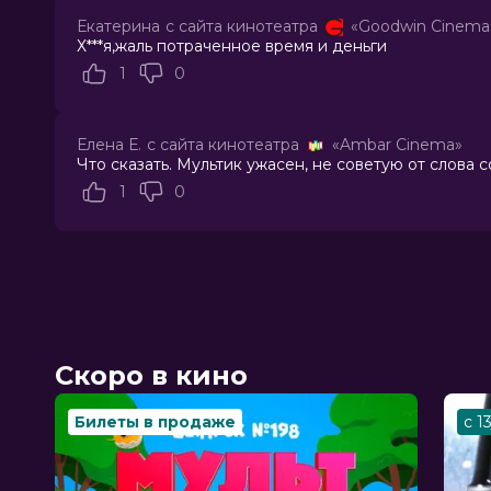
Актеры
Сергей Маковецкий, Дмитрий Выс
Екатерина
с сайта кинотеатра
«Goodwin Cinema
Анатолий Петров, Михаил Черняк, 
Х***я,жаль потраченное время и деньги
Александр Боярский, Константин Б
1
0
Продюсеры
Сергей Сельянов, Александр Бояр
Сценаристы
Артём Фучижи, Александр Ворожей
Жанр
мультфильм
Елена Е.
с сайта кинотеатра
«Ambar Cinema»
Длительность
1 ч 5 мин
Что сказать. Мультик ужасен, не советую от слова 
В прокате
с 12 июня до 2 июля
1
0
Меморандум
до 18 июня
Пушкинская карта
Можно оплатить
Скоро в кино
Билеты в продаже
с 1