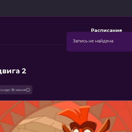
Расписание
Запись не найдена
двига 2
льм
до 18 июня