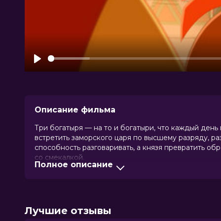
Play
Описание фильма
Три богатыря — на то и богатыри, что каждый день
встретить заморского царя по высшему разряду, р
способность разговаривать, а князя превратить обра
со смекалкой.
Полное описание
Оценка
7.9
/ 10 (221 207 голосов)
Год
2025
Страна
Россия
Лучшие отзывы
Слоган
—
Режиссер
Екатерина Салабай