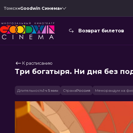
Томск
«Goodwin Синема»
Возврат билетов
К расписанию
Три богатыря. Ни дня без по
Длительность
1 ч 5 мин
Страна
Россия
Меморандум на фи