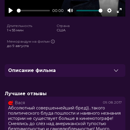
00:00
Play
Mute
Settings
Ente
full
Длительность
Страна
1 ч 55 мин
США
Меморандум на фильм
до 9 августа
Описание фильма
Агент Лоррейн Бротон, бриллиант в короне
Секретной разведывательной службы Ее Величества,
не просто мастер шпионажа: она бомбически
Лучшие отзывы
сексуальна и взрывоопасна. Во время холодной
Вася
09.08.2017
войны Лоррейн прибывает в Западный Берлин,
Абсолютный совершеннейший бред))...такого
чтобы расследовать убийство коллеги. Это
политического блуда пошлости и наивного незнания
официальная версия событий, настоящее же задание
истории не существует больше в кинемотографе!
– найти пропавший список двойных агентов, из-за
Смеялись до слёз над американской тупостью
которого и был убит её друг. Для этого героиня
безграмотностью и самовлюбленностью! Много,