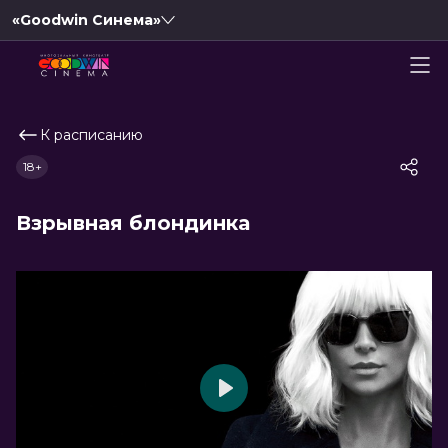
«Goodwin Синема»
К расписанию
18+
Взрывная блондинка
Play