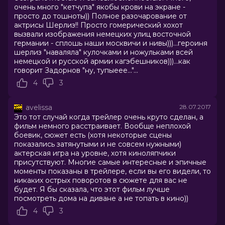
объединяет свои силы с Дэвидом Персивалем –
очень много "кетчупа" якобы крови на экране -
начальником местной резидентуры, который
просто до тошноты)) Полное разочарование от
актрисы Шерлиз!! Просто гомерический хохот
поможет Лоррейн выжить в смертоносных
вызвали изображения немецких улиц восточной
шпионских играх.
германии - сплошь наши москвичи и нивы)))...героиня
шерлиз "наваляла" кулочками и ножульками всей
Перед тем, как снять «Дэдпула 2», сорежиссер
немецкой и русской армии кагэбешников)))...как
«Джона Уика» Дэвид Литч пробует свои силы в
говорит Задорнов "ну, тупыеее..."...
экранизации графического романа «Самый холодный
4
3
город». Шпионский триллер «Взрывная блондинка»
предлагает зрителям не только драйвовый экшен, но
и невероятно стильный визуальный ряд, идеально
avelissa
28.07.2017
дополняющий игру ведущих актеров.
Это тот случай когда трейлер очень круто сделан, а
фильм немного расстраивает. Вообще неплохой
боевик, сюжет есть (хотя некоторые сцены
Оценка
6.5
/ 10 (123 018 голосов)
показались затянутыми и не совсем нужными)
6.7
/ 10 (219 000 голосов)
актерская игра на уровне, хотя киноляпчики
Год
2017
присутствуют. Многие самые интересные и эпичные
Страна
США
моменты показаны в трейлере, если вы его видели, то
Слоган
-
никаких острых поворотов в сюжете для вас не
будет. Я бы сказала, что этот фильм лучше
Режиссер
Дэвид Литч
посмотреть дома на диване а не топать в кино))
Актеры
Шарлиз Терон, Джеймс МакЭвой,
София Бутелла, Билл Скарсгард,
4
3
Джон Гудман, Тоби Джонс, Эдди