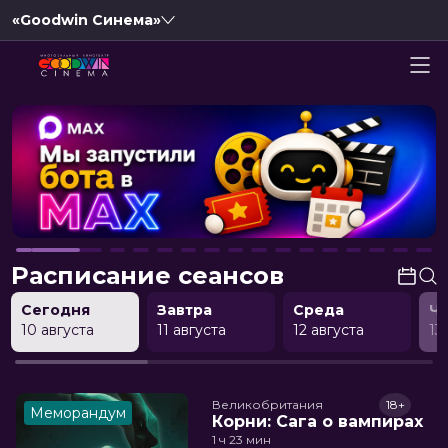
«Goodwin Синема»
Расписание сеансов
Сегодня
Завтра
Среда
Ч
10 августа
11 августа
12 августа
13
Великобритания
18+
Меморандум
Корни: Сага о вампирах
1 ч 23 мин