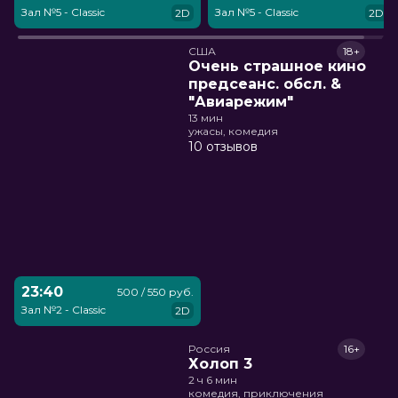
Зал №5 - Classic
Зал №5 - Classic
2D
2D
США
18+
Очень страшное кино
предсеанс. обсл. &
"Авиарежим"
13 мин
ужасы, комедия
10 отзывов
23:40
500 / 550 руб.
Зал №2 - Classic
2D
Россия
16+
Холоп 3
2 ч 6 мин
комедия, приключения