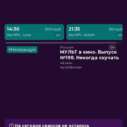
14:30
21:35
1200 руб.
550 руб.
Зал №4 - Love
Зал №1 - Action
2D
2D
Россия
0+
Меморандум
МУЛЬТ в кино. Выпуск
№198. Некогда скучать
46 мин
мультфильм
На сегодня сеансов не осталось