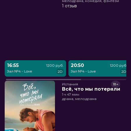
мелодрама, комедия, фэнтези
1 отзыв
16:55
20:50
1200 руб.
1200 руб.
Зал №4 - Love
Зал №4 - Love
2D
2D
Испания
18+
Всё, что мы потеряли
1 ч 47 мин
драма, мелодрама