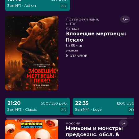
Зал №1 - Action
2D
Новая Зеландия,

18+
США,

Канада
Зловещие мертвецы:
Пекло
1 ч 55 мин
ужасы
6 отзывов
21:20
22:35
500 / 550 руб.
1200 руб.
Зал №3 - Classic
Зал №4 - Love
2D
2D
Россия
6+
Миньоны и монстры
предсеанс. обсл. &