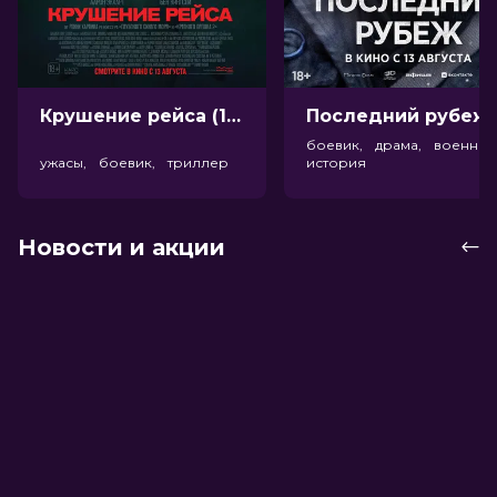
Крушение рейса (18+)
Посл
боевик, драма, военный
ужасы, боевик, триллер
история
Новости и акции