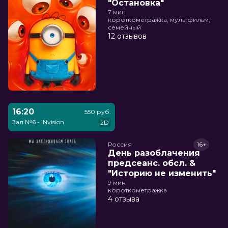
"Остановка"
7 мин
короткометражка, мультфильм,
семейный
12 отзывов
16:20
550 руб.
Зал №6 - INvision
2D
Россия
16+
День разоблачения
предсеанс. обсл. &
"Историю не изменить"
9 мин
короткометражка
4 отзыва