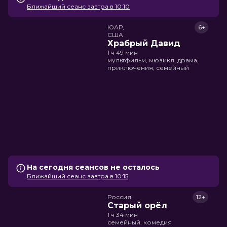
Ближайший сеанс завтра в 10:10
ЮАР,

6+
США
Храбрый Давид
1 ч 49 мин
мультфильм, мюзикл, драма,
приключения, семейный
На сегодня сеансов не осталось
Ближайший сеанс завтра в 10:15
Россия
12+
Старый орёл
1 ч 34 мин
семейный, комедия