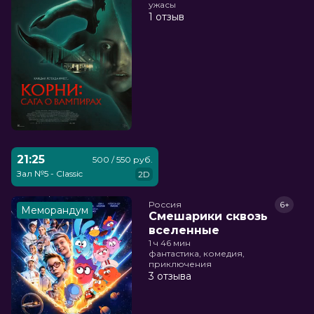
ужасы
1 отзыв
21:25
500 / 550 руб.
Зал №5 - Classic
2D
Россия
6+
Меморандум
Смешарики сквозь
вселенные
1 ч 46 мин
фантастика, комедия,
приключения
3 отзыва