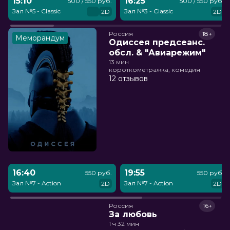
15:10
16:25
500 / 550 руб.
500 / 550 руб.
Зал №5 - Classic
Зал №3 - Classic
2D
2D
Россия
18+
Меморандум
Одиссея предсеанс.
обсл. & "Авиарежим"
13 мин
короткометражка, комедия
12 отзывов
16:40
19:55
550 руб.
550 руб.
Зал №7 - Action
Зал №7 - Action
2D
2D
Россия
16+
За любовь
1 ч 32 мин