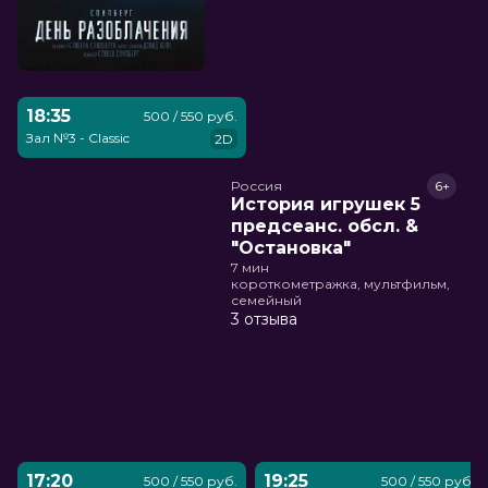
18:35
500 / 550 руб.
Зал №3 - Classic
2D
Россия
6+
История игрушек 5
предсеанс. обсл. &
"Остановка"
7 мин
короткометражка, мультфильм,
семейный
3 отзыва
17:20
19:25
500 / 550 руб.
500 / 550 руб.